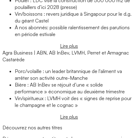
Poulet : LDC vise la construction de 500 000 m2 de
poulaillers d’ici 2028 (presse)
Vin/boissons : revers juridique à Singapour pour le d.g.
du géant Castel
À nos abonnés: possible ralentissement des parutions
en période estivale
Lire plus
Agra Business | ABN, AB InBev, LVMH, Perret et Armagnac
Castarède
Porc/volaille : un leader britannique de l'aliment va
arrêter son activité outre-Manche
Bière : AB InBev se réjouit d’une « solide
performance » économique au deuxième trimestre
Vin/spiritueux : LVMH voit des « signes de reprise pour
le champagne et le cognac »
Lire plus
Découvrez nos autres titres