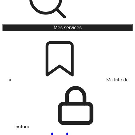
Mes services
Ma liste de
lecture