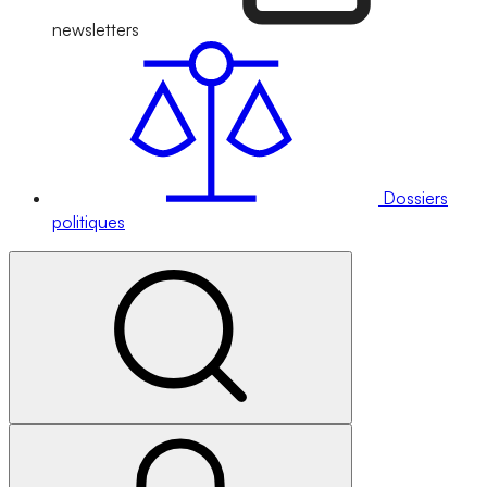
newsletters
Dossiers
politiques