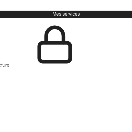
Mes services
cture