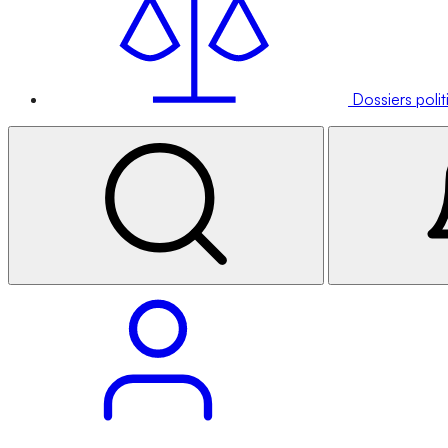
Dossiers poli