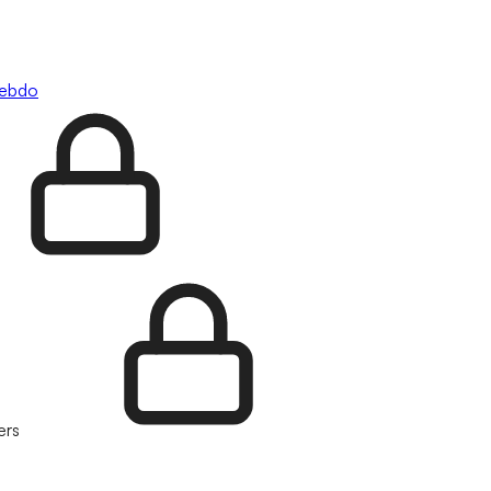
hebdo
ers