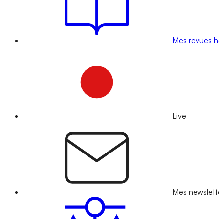
Mes revues 
Live
Mes newslett