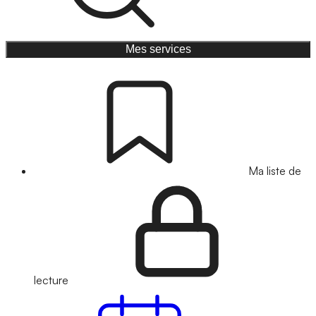
Mes services
Ma liste de
lecture