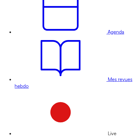
Agenda
Mes revues
hebdo
Live