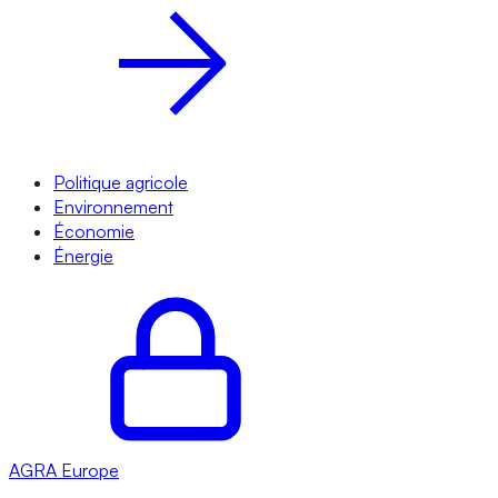
Politique agricole
Environnement
Économie
Énergie
AGRA
Europe