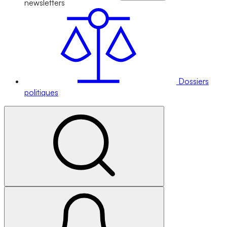
newsletters
Dossiers
politiques