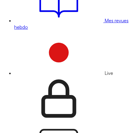
Mes revues
hebdo
Live