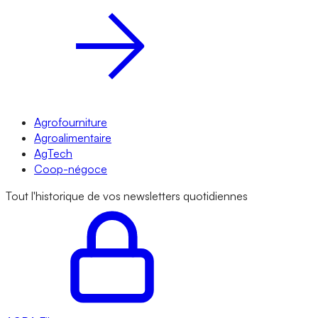
Agrofourniture
Agroalimentaire
AgTech
Coop-négoce
Tout l'historique de vos newsletters quotidiennes