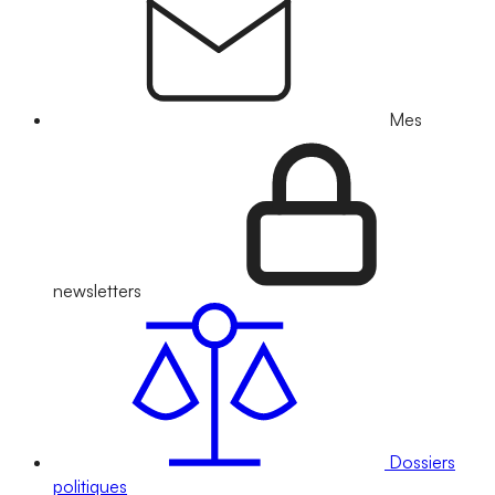
Mes
newsletters
Dossiers
politiques