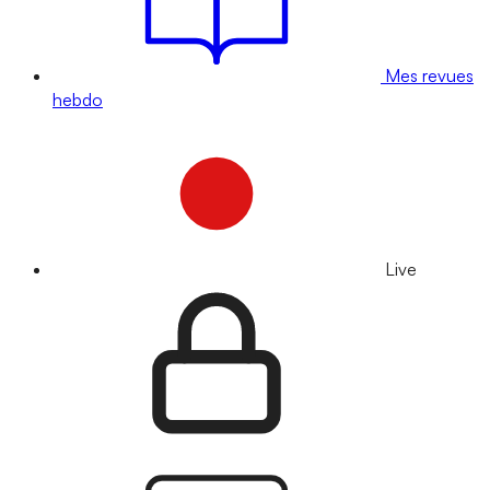
Mes revues
hebdo
Live