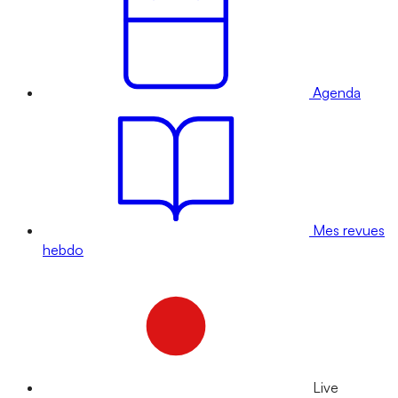
Agenda
Mes revues
hebdo
Live