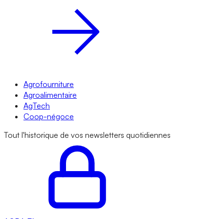
Agrofourniture
Agroalimentaire
AgTech
Coop-négoce
Tout l'historique de vos newsletters quotidiennes