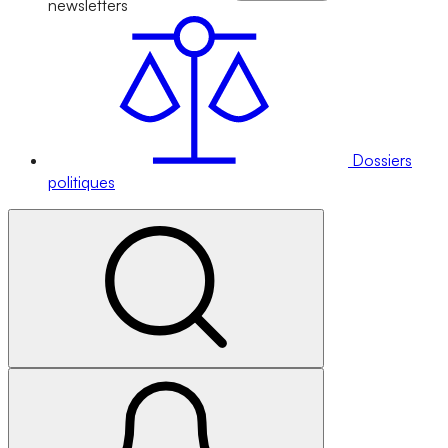
newsletters
Dossiers
politiques