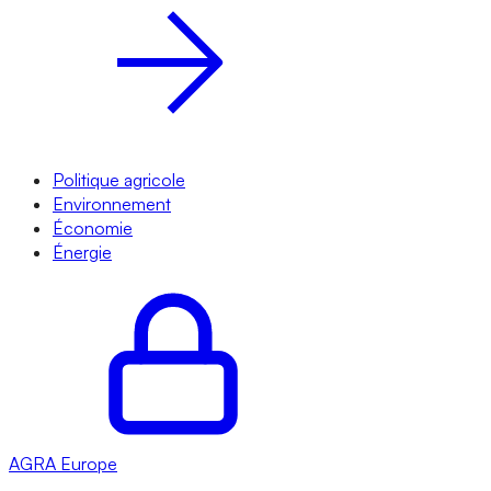
Politique agricole
Environnement
Économie
Énergie
AGRA
Europe