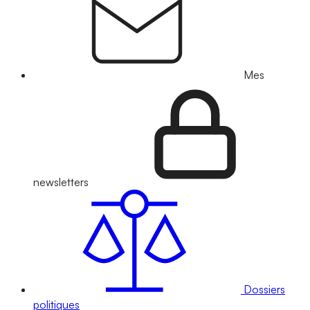
Mes
newsletters
Dossiers
politiques