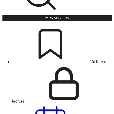
Mes services
Ma liste de
lecture