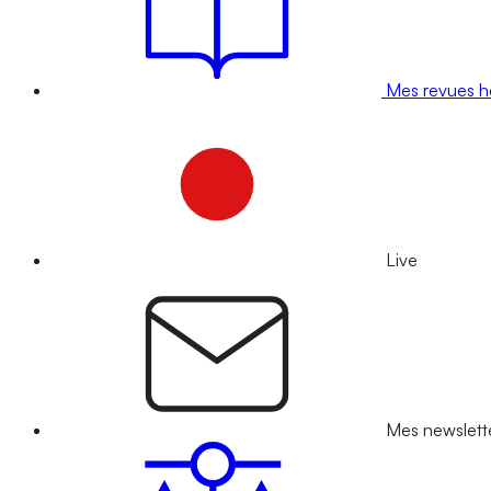
Mes revues 
Live
Mes newslett