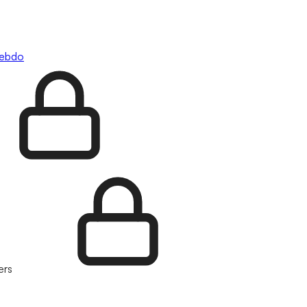
hebdo
ers