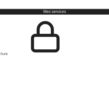
Mes services
cture