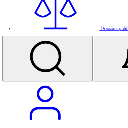
Dossiers poli