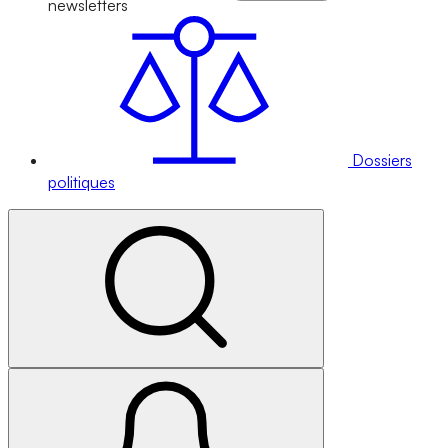
newsletters
Dossiers
politiques