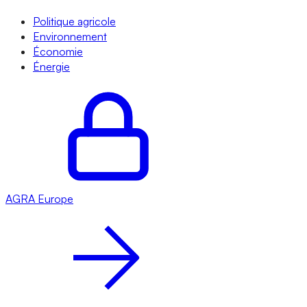
Politique agricole
Environnement
Économie
Énergie
AGRA
Europe