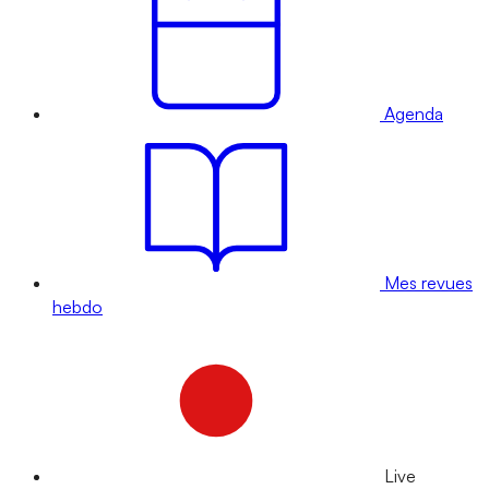
Agenda
Mes revues
hebdo
Live