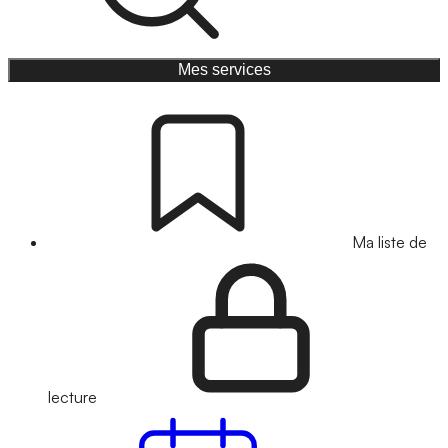
Mes services
Ma liste de
lecture