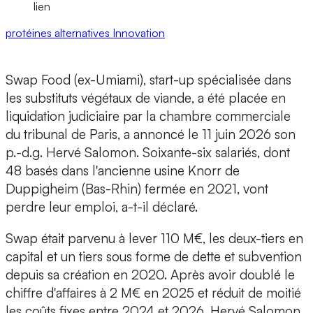
lien
protéines alternatives
Innovation
Swap Food
(ex-Umiami), start-up spécialisée dans
les
substituts végétaux de viande
, a été placée en
liquidation judiciaire
par la chambre commerciale
du tribunal de Paris, a annoncé le 11 juin 2026 son
p.-d.g. Hervé Salomon
.
Soixante-six salariés
, dont
48 basés dans l'
ancienne usine Knorr
de
Duppigheim (Bas-Rhin) fermée en 2021, vont
perdre leur emploi, a-t-il déclaré.
Swap était parvenu à lever
110 M€
, les deux-tiers en
capital et un tiers sous forme de dette et subvention
depuis sa création en 2020. Après avoir doublé le
chiffre d'affaires à 2 M€
en 2025 et réduit de moitié
les coûts fixes entre 2024 et 2026, Hervé Salomon