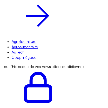
Agrofourniture
Agroalimentaire
AgTech
Coop-négoce
Tout l'historique de vos newsletters quotidiennes