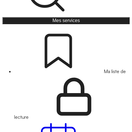
Mes services
Ma liste de
lecture