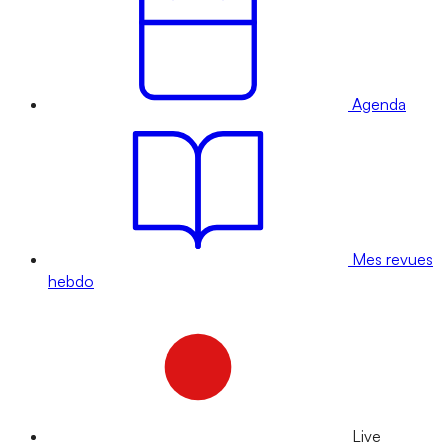
Agenda
Mes revues
hebdo
Live