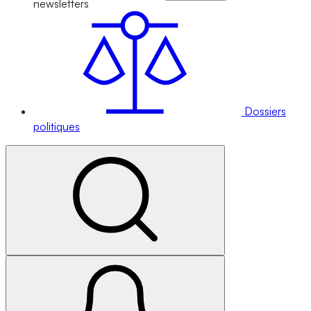
newsletters
Dossiers
politiques