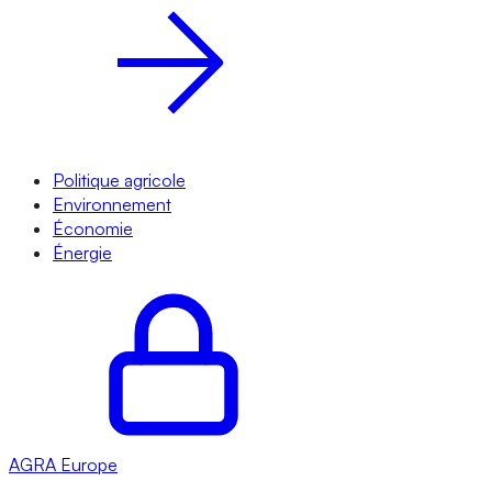
Politique agricole
Environnement
Économie
Énergie
AGRA
Europe