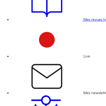
Mes revues 
Live
Mes newslett