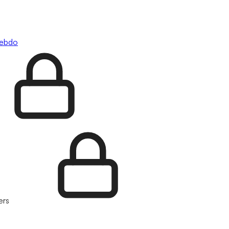
hebdo
ers