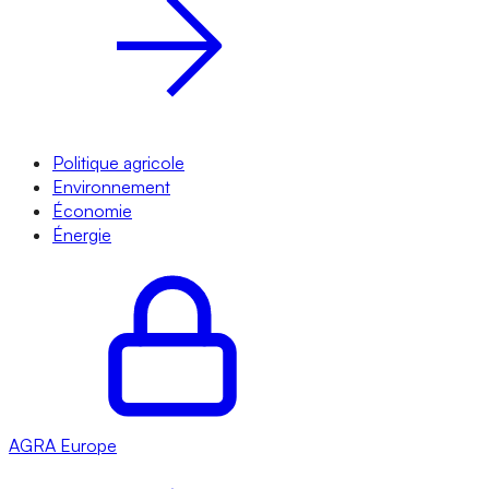
Politique agricole
Environnement
Économie
Énergie
AGRA
Europe