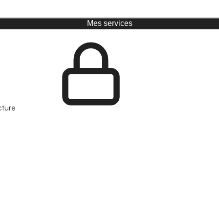
Mes services
cture