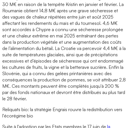
30 M€ en raison de la tempête Kristin en janvier et février. La
Roumanie obtient 14,8 M€ après une grave sécheresse et
des vagues de chaleur répétées entre juin et août 2025
affectant les rendements du maïs et du tournesol. 4,6 M€
sont accordés à Chypre a connu une sécheresse prolongée
et une chaleur extrême en mai 2025 entraînant des pertes
dans la production végétale et une augmentation des coûts
de l’alimentation du bétail. La Croatie va percevoir 4,4 M€ à la
suite de températures glaciales, ainsi que de précipitations
excessives et d’épisodes de sécheresse qui ont endommagé
les cultures de fruits, la vigne et la betterave sucrière. Enfin la
Slovénie, qui a connu des gelées printanières avec des
conséquences la production de pommes, se voit attribuer 2,8
M€. Ces montants peuvent être complétés jusqu'à 200 %
par des fonds nationaux et devront être distribués au plus tard
le 28 février.
Reliquats bio: la stratégie Engrais rouvre la redistribution vers
l'écorégime bio
Suite à l'adoption par les Etats membres le 17 juin de
la