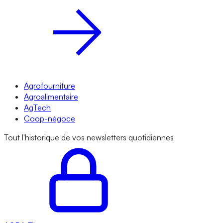
Agrofourniture
Agroalimentaire
AgTech
Coop-négoce
Tout l'historique de vos newsletters quotidiennes