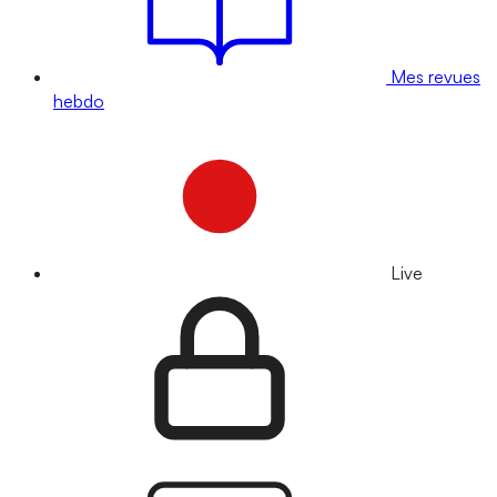
Mes revues
hebdo
Live