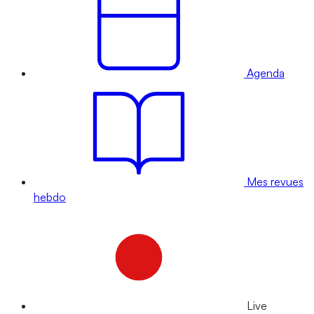
Agenda
Mes revues
hebdo
Live