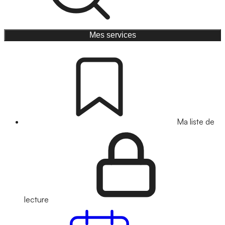
Mes services
Ma liste de
lecture