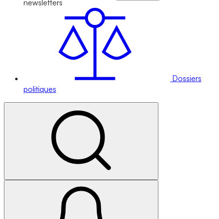
newsletters
Dossiers
politiques