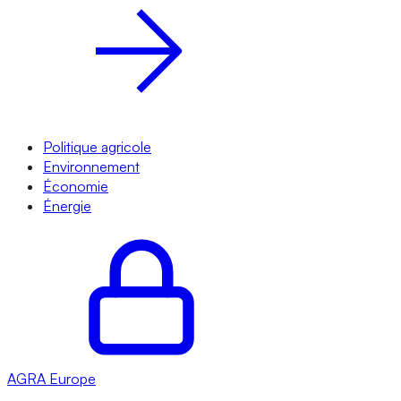
Politique agricole
Environnement
Économie
Énergie
AGRA
Europe