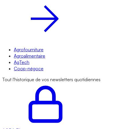
Agrofourniture
Agroalimentaire
AgTech
Coop-négoce
Tout l'historique de vos newsletters quotidiennes