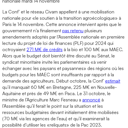
nationale mardi 14 novembre
La Conf’ et le réseau Civam appellent à une mobilisation
nationale pour «le soutien à la transition agroécologique» à
Paris le 14 novembre. Cette annonce intervient après que le
gouvernement n’a finalement
pas retenu
plusieurs
amendements adoptés par l’Assemblée nationale en première
lecture du projet de loi de finances (PLF) pour 2024 qui
octroyaient
271 M€ de crédits
à la bio et 100 M€ aux MAEC.
Alors que le budget doit bientôt être discuté au Sénat, le
syndicat minoritaire invite les parlementaires «à venir
échanger avec les paysans et paysannes» des régions où les
budgets pour les MAEC sont insuffisants par rapport à la
demande des agriculteurs. Début octobre, la Conf’
estimait
qu’il manquait 60 M€ en Bretagne, 225 M€ en Nouvelle-
Aquitaine et près de 49 M€ en Paca. Le 31 octobre, le
ministre de l’Agriculture Marc Fesneau a
annoncé
à
l’Assemblée qu’il ferait le point sur la situation et les
ressources budgétaires devant initialement être mobilisées
(70 M€ via les agences de l’eau) et qu’il examinerait la
possibilité d’utiliser les «reliquats» de la Pac 2023.