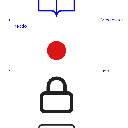
Mes revues
hebdo
Live