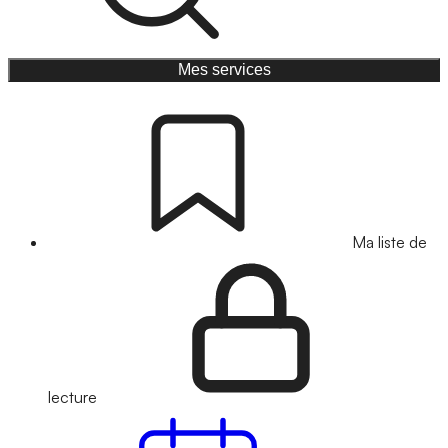
Mes services
Ma liste de
lecture