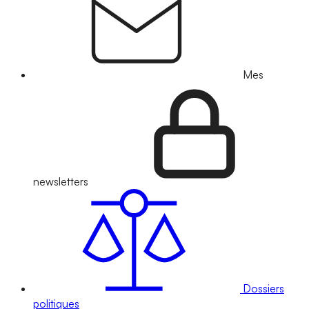
Mes
newsletters
Dossiers
politiques