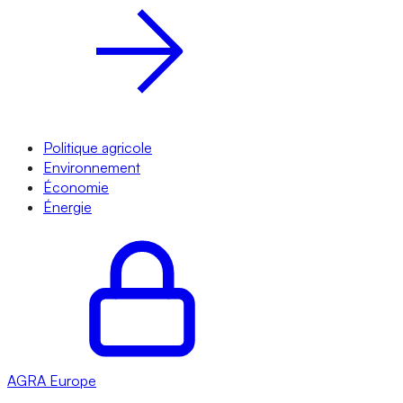
Politique agricole
Environnement
Économie
Énergie
AGRA
Europe