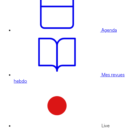
Agenda
Mes revues
hebdo
Live