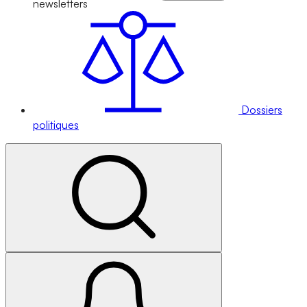
newsletters
Dossiers
politiques