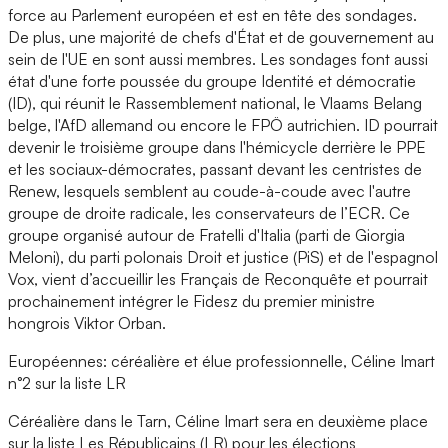
force au Parlement européen et est en tête des sondages.
De plus, une majorité de chefs d'État et de gouvernement au
sein de l'UE en sont aussi membres. Les sondages font aussi
état d'une forte poussée du groupe Identité et démocratie
(ID), qui réunit le Rassemblement national, le Vlaams Belang
belge, l'AfD allemand ou encore le FPÖ autrichien. ID pourrait
devenir le troisième groupe dans l'hémicycle derrière le PPE
et les sociaux-démocrates, passant devant les centristes de
Renew, lesquels semblent au coude-à-coude avec l'autre
groupe de droite radicale, les conservateurs de l’ECR. Ce
groupe organisé autour de Fratelli d'Italia (parti de Giorgia
Meloni), du parti polonais Droit et justice (PiS) et de l'espagnol
Vox, vient d’accueillir les Français de Reconquête et pourrait
prochainement intégrer le Fidesz du premier ministre
hongrois Viktor Orban.
Européennes: céréalière et élue professionnelle, Céline Imart
n°2 sur la liste LR
Céréalière dans le Tarn, Céline Imart sera en deuxième place
sur la liste Les Républicains (LR) pour les élections