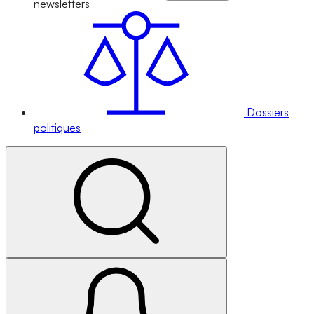
newsletters
Dossiers
politiques