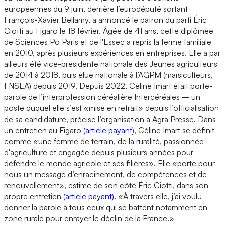
européennes du 9 juin, derrière l’eurodéputé sortant
François-Xavier Bellamy, a annoncé le patron du parti Éric
Ciotti au Figaro le 18 février. Âgée de 41 ans, cette diplômée
de Sciences Po Paris et de l'Essec a repris la ferme familiale
en 2010, après plusieurs expériences en entreprises. Elle a par
ailleurs été vice-présidente nationale des Jeunes agriculteurs
de 2014 à 2018, puis élue nationale à l’AGPM (maïsiculteurs,
FNSEA) depuis 2019. Depuis 2022, Céline Imart était porte-
parole de l’interprofession céréalière Intercéréales – un
poste duquel elle s’est «mise en retrait» depuis l’officialisation
de sa candidature, précise l’organisation à Agra Presse. Dans
un entretien au Figaro
(article payant)
, Céline Imart se définit
comme «une femme de terrain, de la ruralité, passionnée
d'agriculture et engagée depuis plusieurs années pour
défendre le monde agricole et ses filières». Elle «porte pour
nous un message d’enracinement, de compétences et de
renouvellement», estime de son côté Éric Ciotti, dans son
propre entretien
(article payant)
. «À travers elle, j’ai voulu
donner la parole à tous ceux qui se battent notamment en
zone rurale pour enrayer le déclin de la France.»