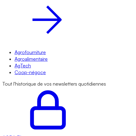
Agrofourniture
Agroalimentaire
AgTech
Coop-négoce
Tout l'historique de vos newsletters quotidiennes