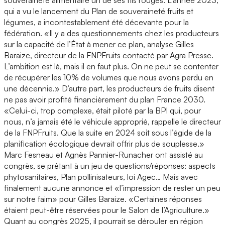
qui a vu le lancement du Plan de souveraineté fruits et
légumes, a incontestablement été décevante pour la
fédération. «Il y a des questionnements chez les producteurs
sur la capacité de l’État à mener ce plan, analyse Gilles
Baraize, directeur de la FNPFruits contacté par Agra Presse.
L’ambition est là, mais il en faut plus. On ne peut se contenter
de récupérer les 10% de volumes que nous avons perdu en
une décennie.» D’autre part, les producteurs de fruits disent
ne pas avoir profité financièrement du plan France 2030.
«Celui-ci, trop complexe, était piloté par la BPI qui, pour
nous, n’a jamais été le véhicule approprié, rappelle le directeur
de la FNPFruits. Que la suite en 2024 soit sous l’égide de la
planification écologique devrait offrir plus de souplesse.»
Marc Fesneau et Agnès Pannier-Runacher ont assisté au
congrès, se prêtant à un jeu de questions/réponses: aspects
phytosanitaires, Plan pollinisateurs, loi Agec… Mais avec
finalement aucune annonce et «l’impression de rester un peu
sur notre faim» pour Gilles Baraize. «Certaines réponses
étaient peut-être réservées pour le Salon de l’Agriculture.»
Quant au congrès 2025, il pourrait se dérouler en région