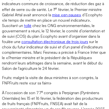
indicateurs communs de croissance, de réduction des gaz à
er
effet de serre ou de santé. Le 1
février, le Premier ministre
Gabriel Attal avait annoncé la
mise «en pause»
d’Ecophyto
«le temps de mettre en place un nouvel indicateur».
Suscitant un
tollé
chez les ONG environnementales, le
gouvernement a réuni, le 12 février, le comité d’orientation et
de suivi (COS) du plan Ecophyto avant d’organiser dans la
foulée une
consultation électronique de trois jours
sur le
choix du futur indicateur de suivi et d’un panel d’indicateurs
complémentaires. Marc Fesneau a précisé à France Inter que
le «Premier ministre et le président de la République»
rendront leurs arbitrages dans la semaine, avant le début du
Salon de l'agriculture le 24 février.
Fruits: malgré la visite de deux ministres à son congrès, la
FNPFruits reste «sur sa faim»
e
À l’occasion de son 77
congrès à Perpignan (Pyrénéens
Orientales) les 15 et 16 février, la fédération des producteurs
de fruits français (FNPFruits, FNSEA) avait fait de la
souveraineté alimentaire un de ses fils rouges. L’année 2023,