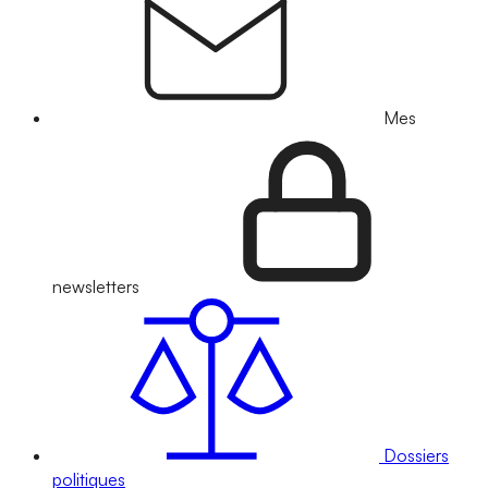
Mes
newsletters
Dossiers
politiques