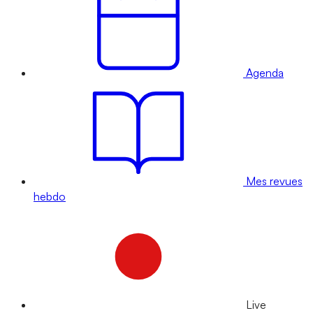
Agenda
Mes revues
hebdo
Live