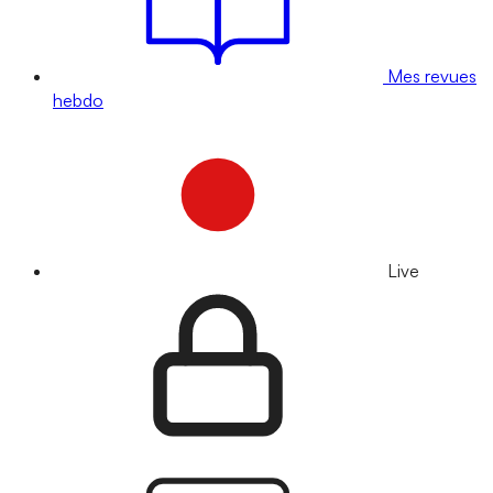
Mes revues
hebdo
Live