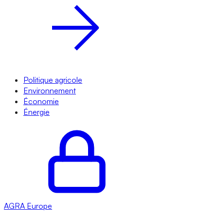
Politique agricole
Environnement
Économie
Énergie
AGRA
Europe