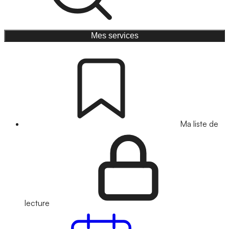
Mes services
Ma liste de
lecture