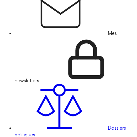
Mes
newsletters
Dossiers
politiques