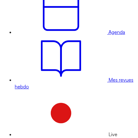
Agenda
Mes revues
hebdo
Live