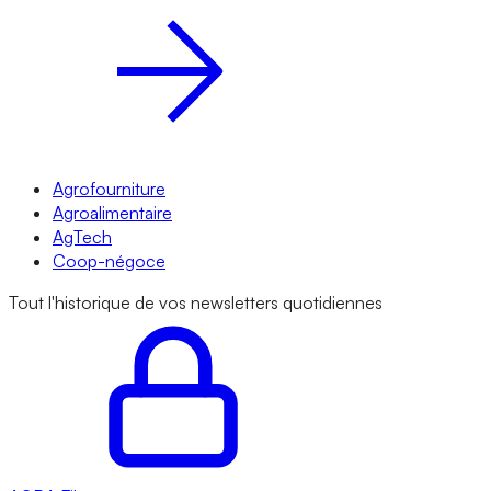
Agrofourniture
Agroalimentaire
AgTech
Coop-négoce
Tout l'historique de vos newsletters quotidiennes