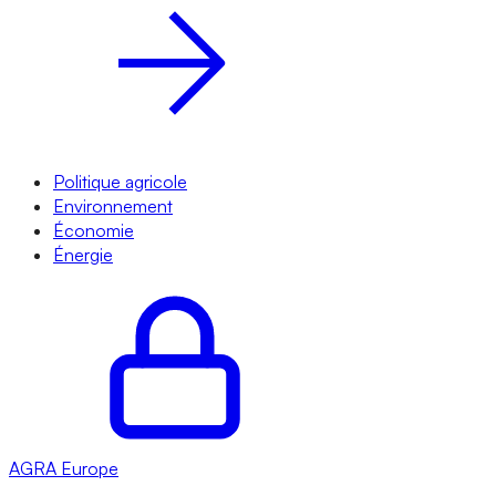
Politique agricole
Environnement
Économie
Énergie
AGRA
Europe