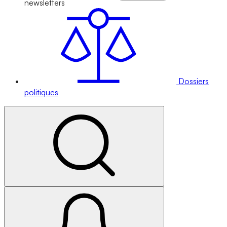
newsletters
Dossiers
politiques