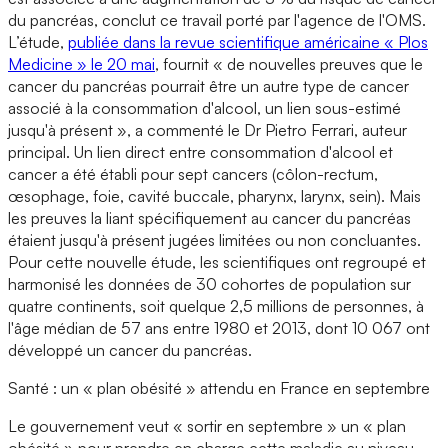
du pancréas, conclut ce travail porté par l'agence de l'OMS.
L’étude,
publiée dans la revue scientifique américaine « Plos
Medicine » le 20 mai
, fournit « de nouvelles preuves que le
cancer du pancréas pourrait être un autre type de cancer
associé à la consommation d'alcool, un lien sous-estimé
jusqu'à présent », a commenté le Dr Pietro Ferrari, auteur
principal. Un lien direct entre consommation d'alcool et
cancer a été établi pour sept cancers (côlon-rectum,
œsophage, foie, cavité buccale, pharynx, larynx, sein). Mais
les preuves la liant spécifiquement au cancer du pancréas
étaient jusqu'à présent jugées limitées ou non concluantes.
Pour cette nouvelle étude, les scientifiques ont regroupé et
harmonisé les données de 30 cohortes de population sur
quatre continents, soit quelque 2,5 millions de personnes, à
l'âge médian de 57 ans entre 1980 et 2013, dont 10 067 ont
développé un cancer du pancréas.
Santé : un « plan obésité » attendu en France en septembre
Le gouvernement veut « sortir en septembre » un « plan
obésité » pour prendre en charge cette maladie au niveau