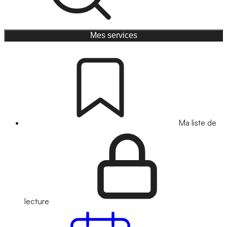
Mes services
Ma liste de
lecture