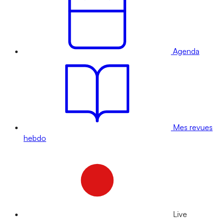
Agenda
Mes revues
hebdo
Live