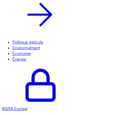
Politique agricole
Environnement
Économie
Énergie
AGRA
Europe