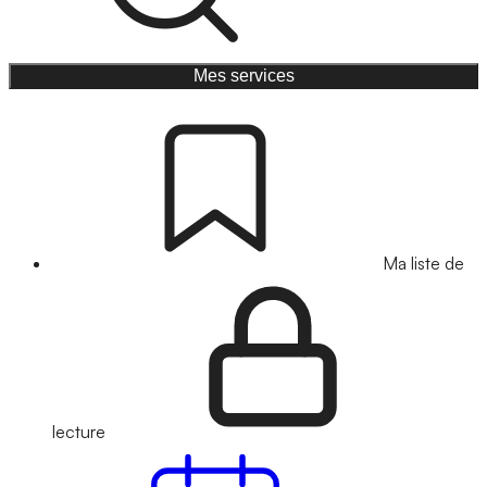
Mes services
Ma liste de
lecture