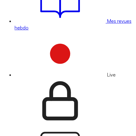
Mes revues
hebdo
Live