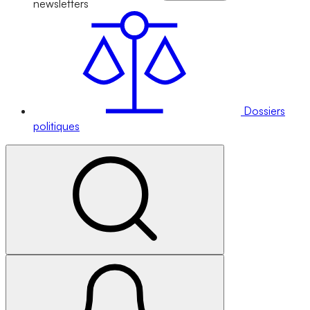
newsletters
Dossiers
politiques