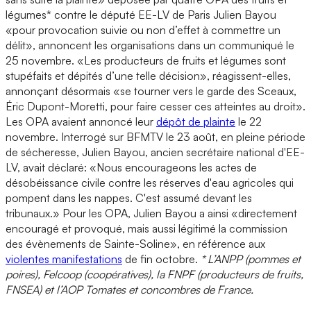
légumes* contre le député EE-LV de Paris Julien Bayou
«pour provocation suivie ou non d’effet à commettre un
délit», annoncent les organisations dans un communiqué le
25 novembre. «Les producteurs de fruits et légumes sont
stupéfaits et dépités d’une telle décision», réagissent-elles,
annonçant désormais «se tourner vers le garde des Sceaux,
Éric Dupont-Moretti, pour faire cesser ces atteintes au droit».
Les OPA avaient annoncé leur
dépôt de plainte
le 22
novembre. Interrogé sur BFMTV le 23 août, en pleine période
de sécheresse, Julien Bayou, ancien secrétaire national d'EE-
LV, avait déclaré: «Nous encourageons les actes de
désobéissance civile contre les réserves d'eau agricoles qui
pompent dans les nappes. C'est assumé devant les
tribunaux.» Pour les OPA, Julien Bayou a ainsi «directement
encouragé et provoqué, mais aussi légitimé la commission
des évènements de Sainte-Soline», en référence aux
violentes manifestations
de fin octobre.
* L’ANPP (pommes et
poires), Felcoop (coopératives), la FNPF (producteurs de fruits,
FNSEA) et l’AOP Tomates et concombres de France.