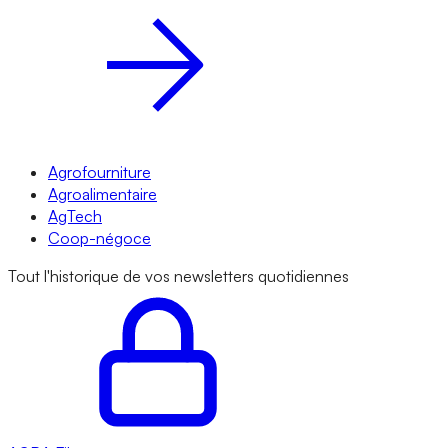
Agrofourniture
Agroalimentaire
AgTech
Coop-négoce
Tout l'historique de vos newsletters quotidiennes