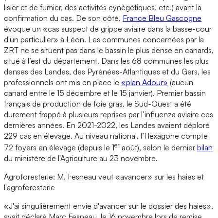
lisier et de fumier, des activités cynégétiques, etc.) avant la
confirmation du cas. De son côté,
France Bleu Gascogne
évoque un «cas suspect de grippe aviaire dans la basse-cour
d'un particulier» à Léon. Les communes concernées par la
ZRT ne se situent pas dans le bassin le plus dense en canards,
situé à l’est du département. Dans les 68 communes les plus
denses des Landes, des Pyrénées-Atlantiques et du Gers, les
professionnels ont mis en place le
«plan Adour»
(aucun
canard entre le 15 décembre et le 15 janvier). Premier bassin
français de production de foie gras, le Sud-Ouest a été
durement frappé à plusieurs reprises par l’influenza aviaire ces
dernières années. En 2021-2022, les Landes avaient déploré
229 cas en élevage. Au niveau national, l’Hexagone compte
er
72 foyers en élevage (depuis le 1
août), selon le dernier
bilan
du ministère de l'Agriculture au 23 novembre.
Agroforesterie: M. Fesneau veut «avancer» sur les haies et
l'agroforesterie
«J'ai singulièrement envie d'avancer sur le dossier des haies»,
avait déclaré Marc Fesneau, le 16 novembre lors de remise