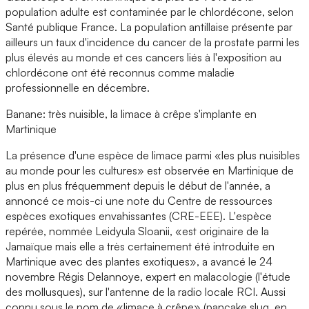
population adulte est contaminée par le chlordécone, selon
Santé publique France. La population antillaise présente par
ailleurs un taux d'incidence du cancer de la prostate parmi les
plus élevés au monde et ces cancers liés à l'exposition au
chlordécone ont été reconnus comme maladie
professionnelle en décembre.
Banane: très nuisible, la limace à crêpe s'implante en
Martinique
La présence d'une espèce de limace parmi «les plus nuisibles
au monde pour les cultures» est observée en Martinique de
plus en plus fréquemment depuis le début de l'année, a
annoncé ce mois-ci une note du Centre de ressources
espèces exotiques envahissantes (CRE-EEE). L'espèce
repérée, nommée Leidyula Sloanii, «est originaire de la
Jamaïque mais elle a très certainement été introduite en
Martinique avec des plantes exotiques», a avancé le 24
novembre Régis Delannoye, expert en malacologie (l'étude
des mollusques), sur l'antenne de la radio locale RCI. Aussi
connu sous le nom de «limace à crêpe» (pancake slug, en