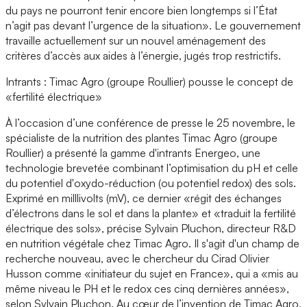
du pays ne pourront tenir encore bien longtemps si l’État
n’agit pas devant l’urgence de la situation». Le gouvernement
travaille actuellement sur un nouvel aménagement des
critères d’accès aux aides à l’énergie, jugés trop restrictifs.
Intrants : Timac Agro (groupe Roullier) pousse le concept de
«fertilité électrique»
À l’occasion d’une conférence de presse le 25 novembre, le
spécialiste de la nutrition des plantes Timac Agro (groupe
Roullier) a présenté la gamme d'intrants Energeo, une
technologie brevetée combinant l’optimisation du pH et celle
du potentiel d'oxydo-réduction (ou potentiel redox) des sols.
Exprimé en milllivolts (mV), ce dernier «régit des échanges
d’électrons dans le sol et dans la plante» et «traduit la fertilité
électrique des sols», précise Sylvain Pluchon, directeur R&D
en nutrition végétale chez Timac Agro. Il s'agit d'un champ de
recherche nouveau, avec le chercheur du Cirad Olivier
Husson comme «initiateur du sujet en France», qui a «mis au
même niveau le PH et le redox ces cinq dernières années»,
selon Sylvain Pluchon. Au cœur de l’invention de Timac Agro,