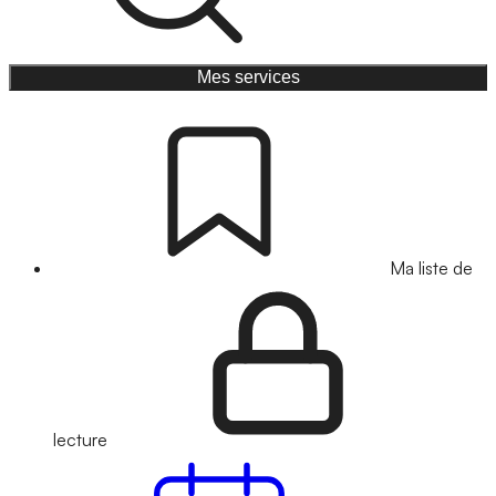
Mes services
Ma liste de
lecture