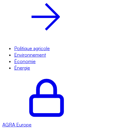
Politique agricole
Environnement
Économie
Énergie
AGRA
Europe