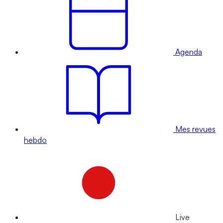
Agenda
Mes revues
hebdo
Live