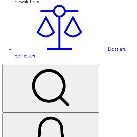
newsletters
Dossiers
politiques