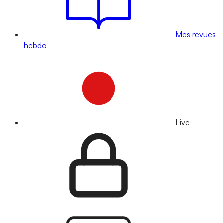
Mes revues
hebdo
Live