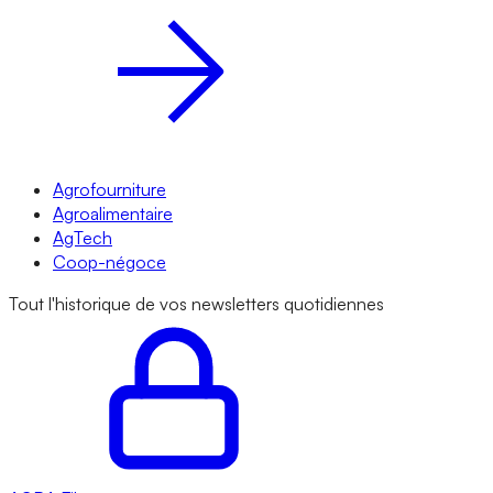
Agrofourniture
Agroalimentaire
AgTech
Coop-négoce
Tout l'historique de vos newsletters quotidiennes