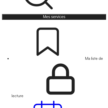
Mes services
Ma liste de
lecture