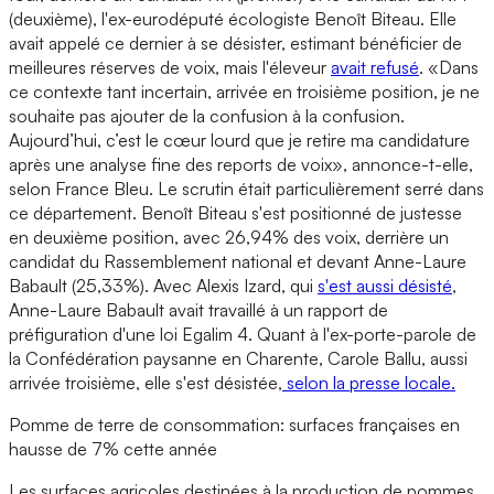
(deuxième), l'ex-eurodéputé écologiste Benoît Biteau. Elle
avait appelé ce dernier à se désister, estimant bénéficier de
meilleures réserves de voix, mais l'éleveur
avait refusé
. «Dans
ce contexte tant incertain, arrivée en troisième position, je ne
souhaite pas ajouter de la confusion à la confusion.
Aujourd’hui, c’est le cœur lourd que je retire ma candidature
après une analyse fine des reports de voix», annonce-t-elle,
selon France Bleu. Le scrutin était particulièrement serré dans
ce département. Benoît Biteau s'est positionné de justesse
en deuxième position, avec 26,94% des voix, derrière un
candidat du Rassemblement national et devant Anne-Laure
Babault (25,33%). Avec Alexis Izard, qui
s'est aussi désisté
,
Anne-Laure Babault avait travaillé à un rapport de
préfiguration d'une loi Egalim 4. Quant à l'ex-porte-parole de
la Confédération paysanne en Charente, Carole Ballu, aussi
arrivée troisième, elle s'est désistée,
selon la presse locale.
Pomme de terre de consommation: surfaces françaises en
hausse de 7% cette année
Les surfaces agricoles destinées à la production de pommes