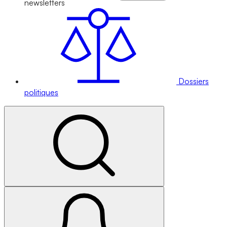
newsletters
Dossiers
politiques