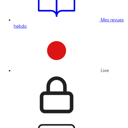
Mes revues
hebdo
Live