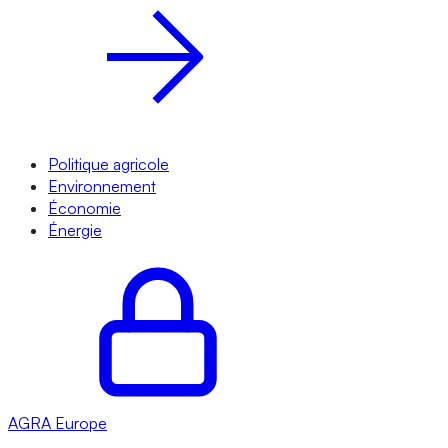
Politique agricole
Environnement
Économie
Énergie
AGRA
Europe