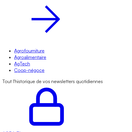
Agrofourniture
Agroalimentaire
AgTech
Coop-négoce
Tout l'historique de vos newsletters quotidiennes