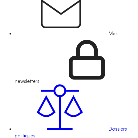
Mes
newsletters
Dossiers
politiques