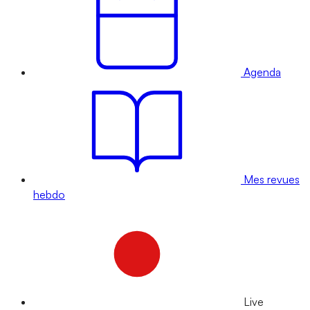
Agenda
Mes revues
hebdo
Live