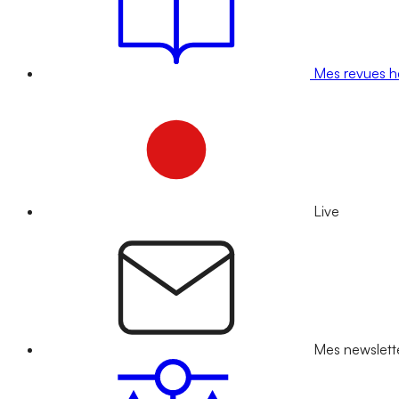
Mes revues 
Live
Mes newslett