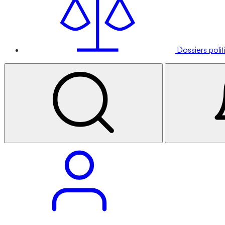
Dossiers poli