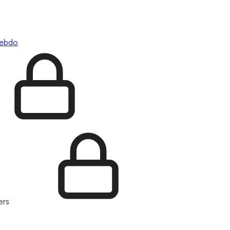
hebdo
ers