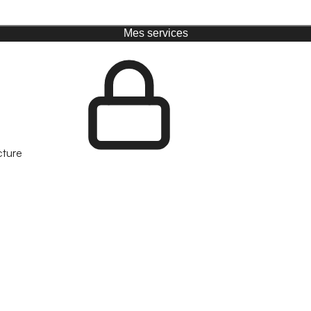
Mes services
cture