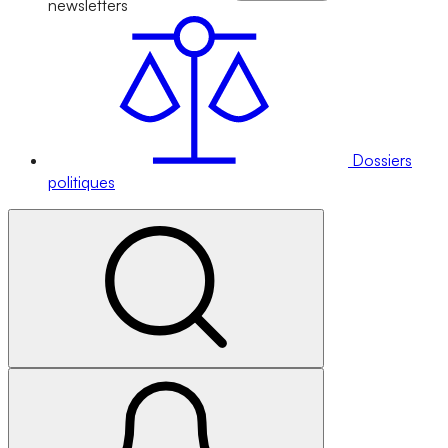
newsletters
Dossiers
politiques