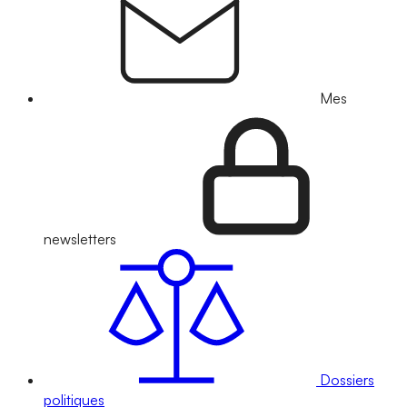
Mes
newsletters
Dossiers
politiques