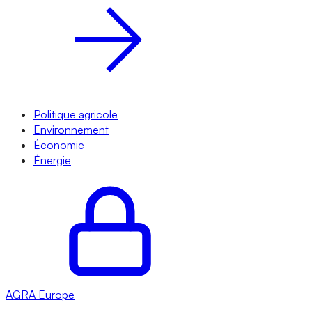
Politique agricole
Environnement
Économie
Énergie
AGRA
Europe