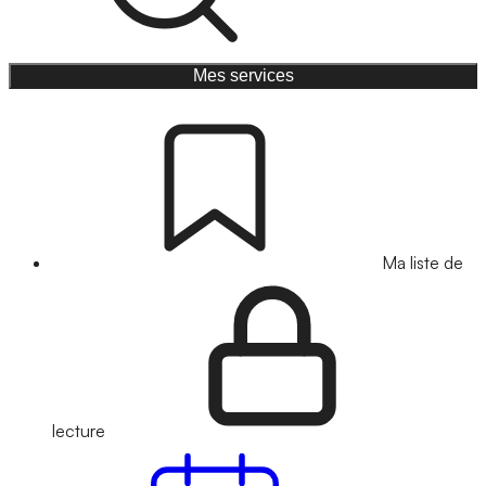
Mes services
Ma liste de
lecture