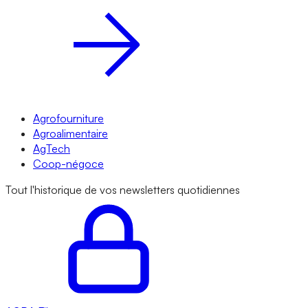
Agrofourniture
Agroalimentaire
AgTech
Coop-négoce
Tout l'historique de vos newsletters quotidiennes