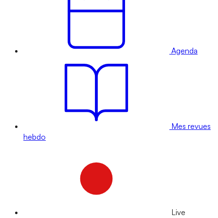
Agenda
Mes revues
hebdo
Live