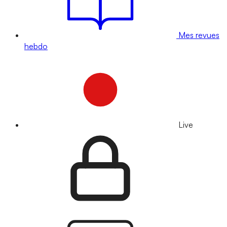
Mes revues
hebdo
Live