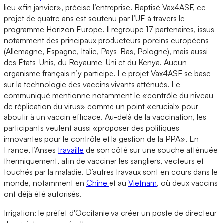
lieu «fin janvier», précise l’entreprise. Baptisé Vax4ASF, ce
projet de quatre ans est soutenu par l’UE à travers le
programme Horizon Europe. Il regroupe 17 partenaires, issus
notamment des principaux producteurs porcins européens
(Allemagne, Espagne, Italie, Pays-Bas, Pologne), mais aussi
des États-Unis, du Royaume-Uni et du Kenya. Aucun
organisme français n’y participe. Le projet Vax4ASF se base
sur la technologie des vaccins vivants atténués. Le
communiqué mentionne notamment le «contrôle du niveau
de réplication du virus» comme un point «crucial» pour
aboutir à un vaccin efficace. Au-delà de la vaccination, les
participants veulent aussi «proposer des politiques
innovantes pour le contrôle et la gestion de la PPA». En
France, l’Anses
travaille
de son côté sur une souche atténuée
thermiquement, afin de vacciner les sangliers, vecteurs et
touchés par la maladie. D’autres travaux sont en cours dans le
monde, notamment en
Chine
et au
Vietnam
, où deux vaccins
ont déjà été autorisés.
Irrigation: le préfet d'Occitanie va créer un poste de directeur