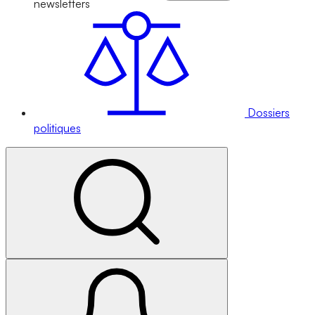
newsletters
Dossiers
politiques