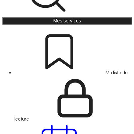
Mes services
Ma liste de
lecture