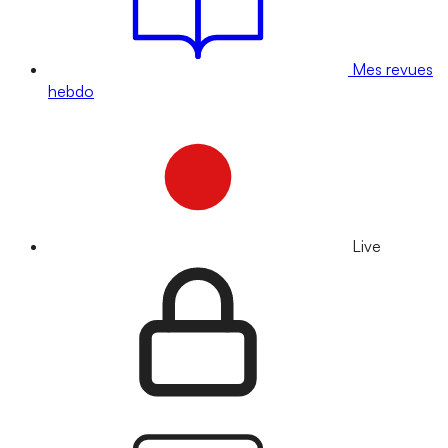
Mes revues
hebdo
Live