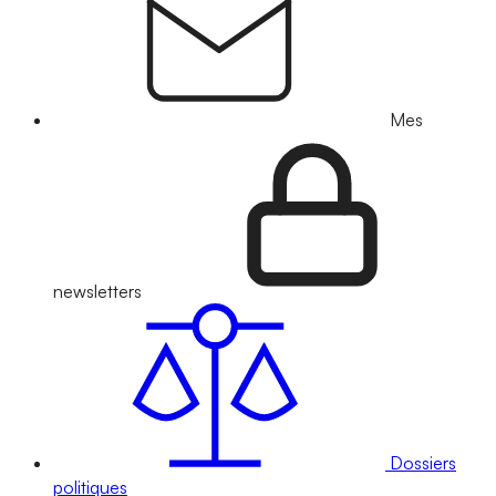
Mes
newsletters
Dossiers
politiques