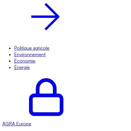
Politique agricole
Environnement
Économie
Énergie
AGRA
Europe