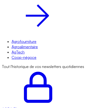
Agrofourniture
Agroalimentaire
AgTech
Coop-négoce
Tout l'historique de vos newsletters quotidiennes