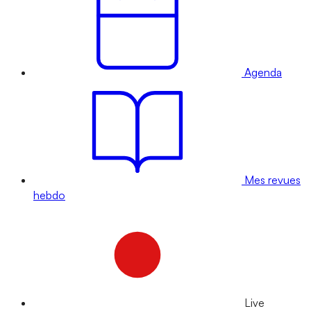
Agenda
Mes revues
hebdo
Live