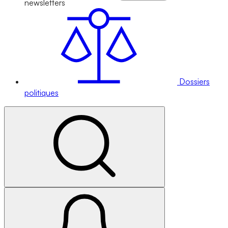
newsletters
Dossiers
politiques