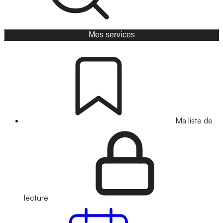
Mes services
Ma liste de
lecture