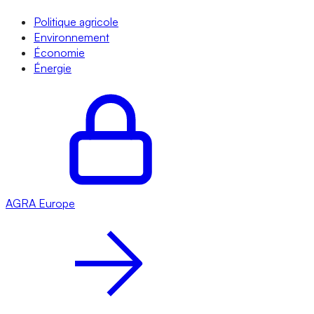
Politique agricole
Environnement
Économie
Énergie
AGRA
Europe