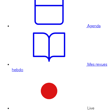
Agenda
Mes revues
hebdo
Live