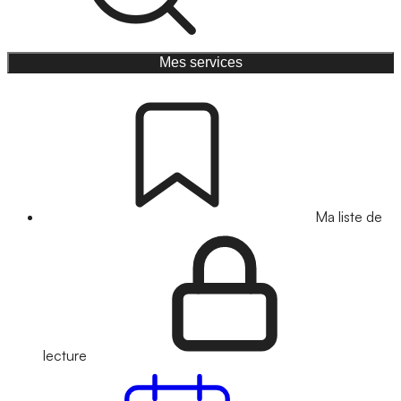
Mes services
Ma liste de
lecture