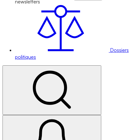
newsletters
Dossiers
politiques