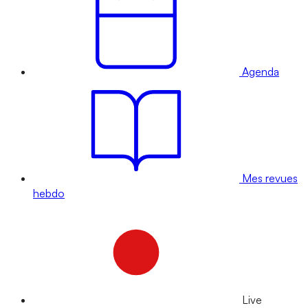
Agenda
Mes revues
hebdo
Live