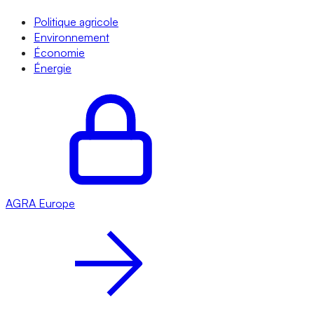
Politique agricole
Environnement
Économie
Énergie
AGRA
Europe