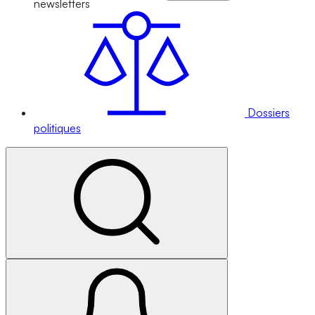
newsletters
Dossiers
politiques