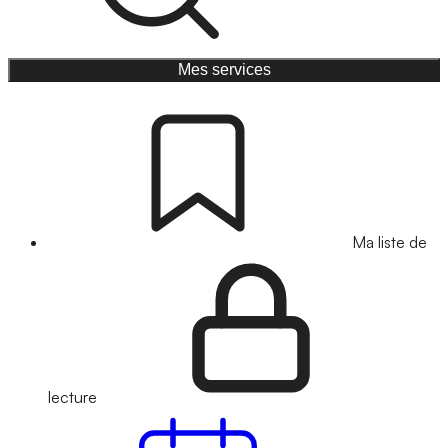
Mes services
Ma liste de
lecture