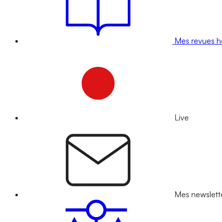
Mes revues 
Live
Mes newslett