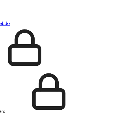
hebdo
ers