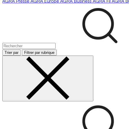
AGRA
Presse
AGRA
Europe
AGRA
Business
AGRA
Fil
AGRA
B
Trier par
Filtrer par rubrique