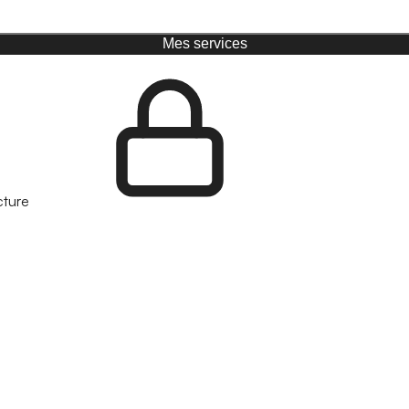
Mes services
cture