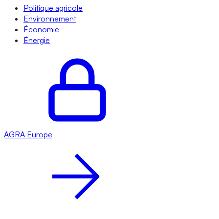
Politique agricole
Environnement
Économie
Énergie
AGRA
Europe