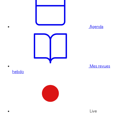
Agenda
Mes revues
hebdo
Live