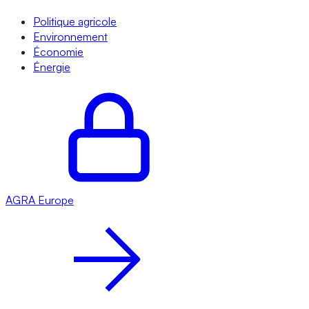
Politique agricole
Environnement
Économie
Énergie
AGRA
Europe