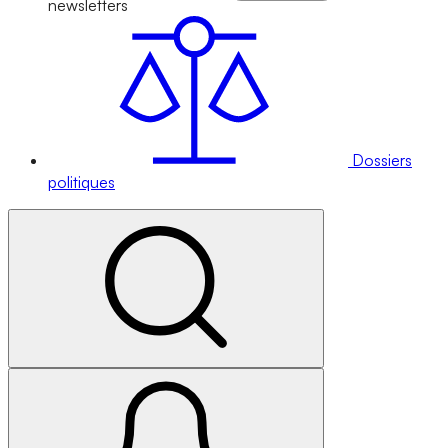
newsletters
Dossiers
politiques