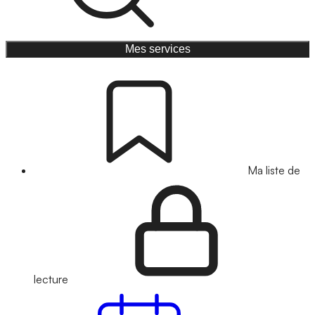
Mes services
Ma liste de
lecture