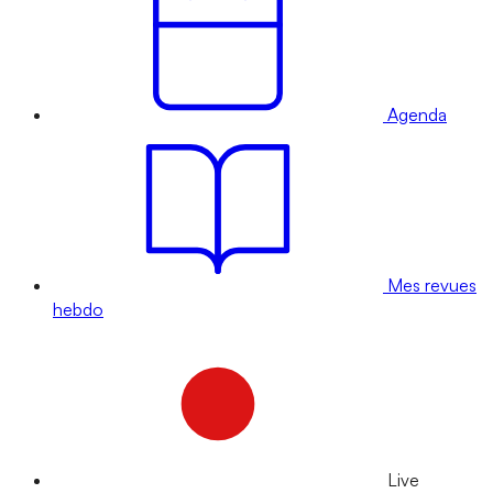
Agenda
Mes revues
hebdo
Live