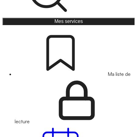
Mes services
Ma liste de
lecture