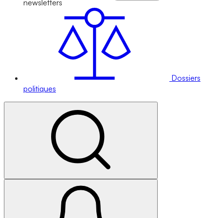
newsletters
Dossiers
politiques