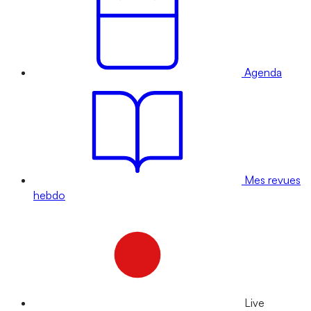
Agenda
Mes revues
hebdo
Live