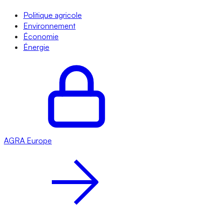
Politique agricole
Environnement
Économie
Énergie
AGRA
Europe