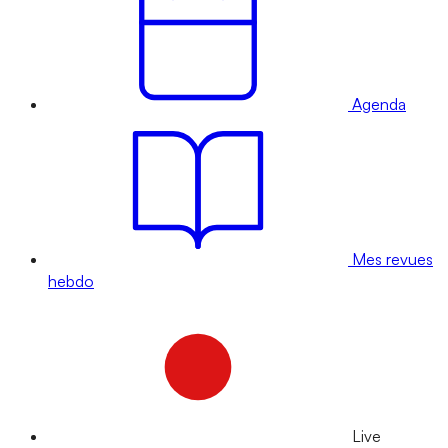
Agenda
Mes revues
hebdo
Live