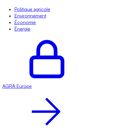
Politique agricole
Environnement
Économie
Énergie
AGRA
Europe