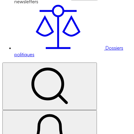
newsletters
Dossiers
politiques