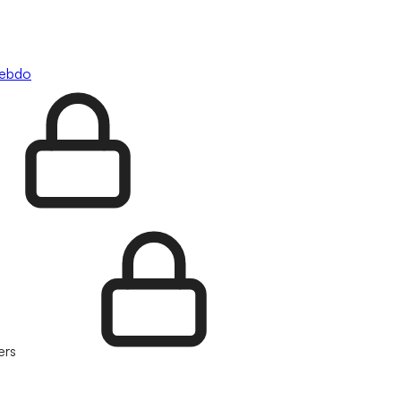
hebdo
ers