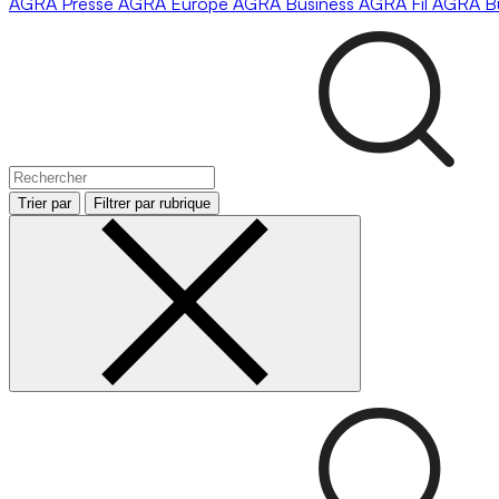
AGRA
Presse
AGRA
Europe
AGRA
Business
AGRA
Fil
AGRA
B
Trier par
Filtrer par rubrique