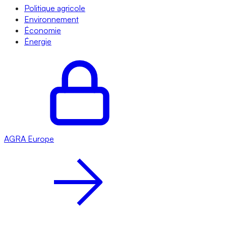
Politique agricole
Environnement
Économie
Énergie
AGRA
Europe