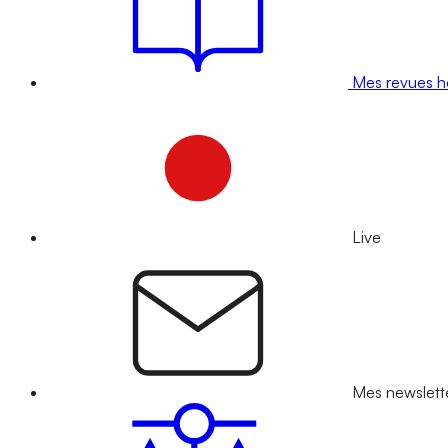
Mes revues 
Live
Mes newslett