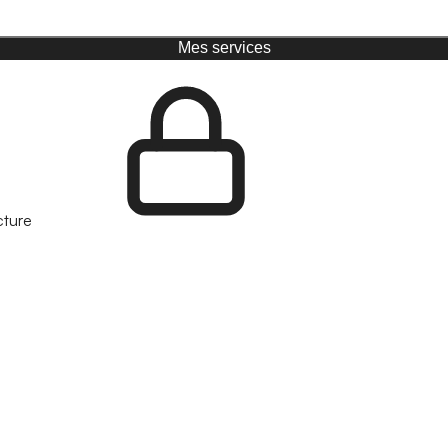
Mes services
cture