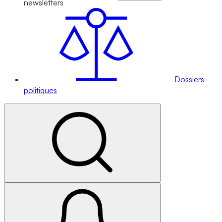
newsletters
Dossiers
politiques