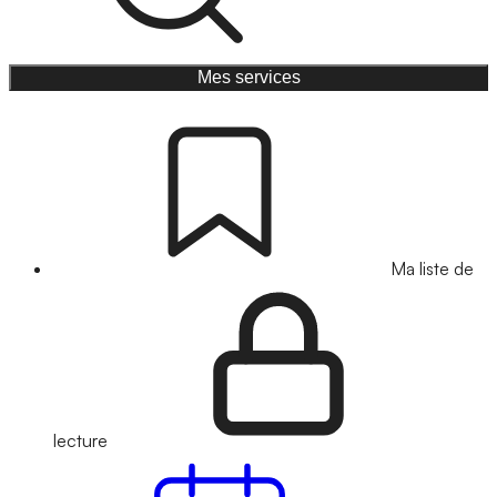
Mes services
Ma liste de
lecture