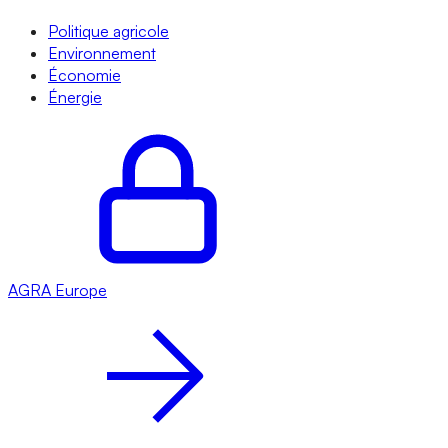
Politique agricole
Environnement
Économie
Énergie
AGRA
Europe