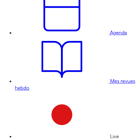
Agenda
Mes revues
hebdo
Live