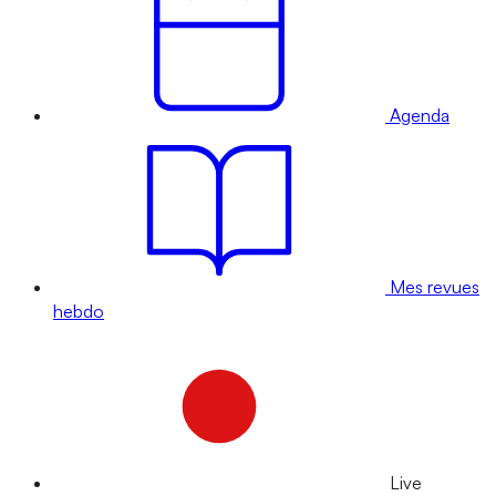
Agenda
Mes revues
hebdo
Live