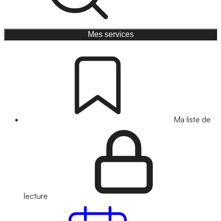
Mes services
Ma liste de
lecture