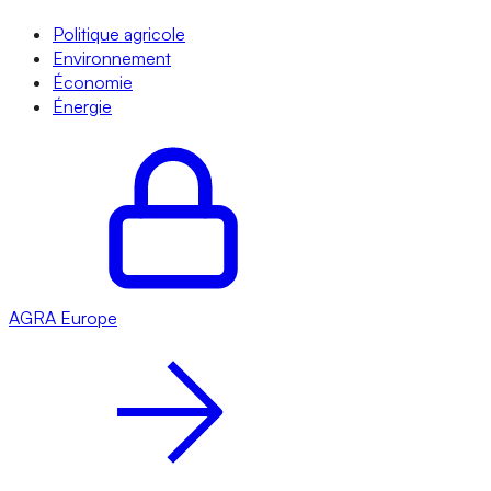
Politique agricole
Environnement
Économie
Énergie
AGRA
Europe