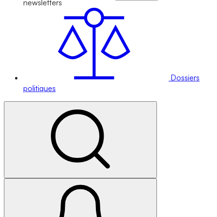
newsletters
Dossiers
politiques