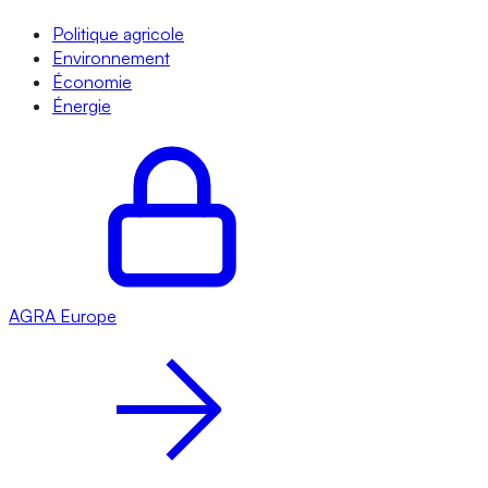
Politique agricole
Environnement
Économie
Énergie
AGRA
Europe