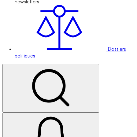
newsletters
Dossiers
politiques