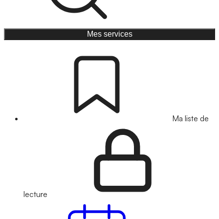
Mes services
Ma liste de
lecture