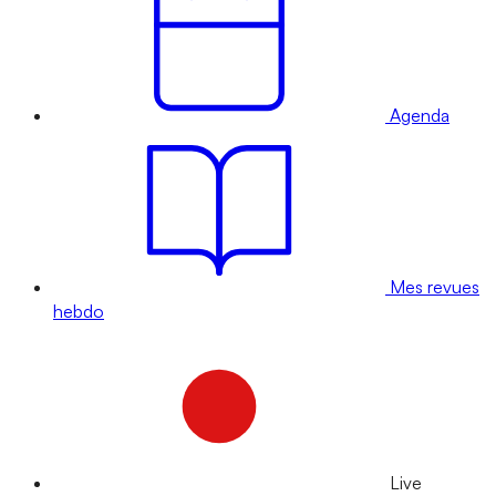
Agenda
Mes revues
hebdo
Live