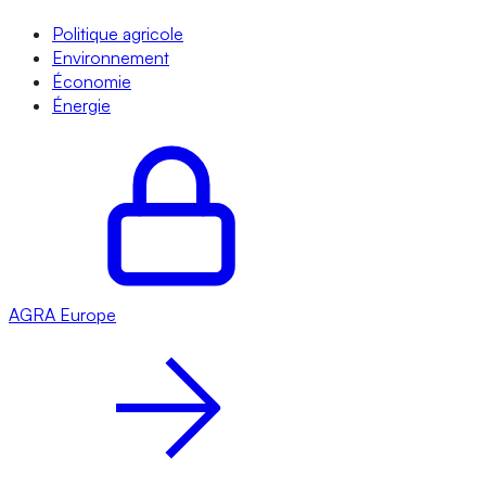
Politique agricole
Environnement
Économie
Énergie
AGRA
Europe