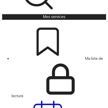
Mes services
Ma liste de
lecture