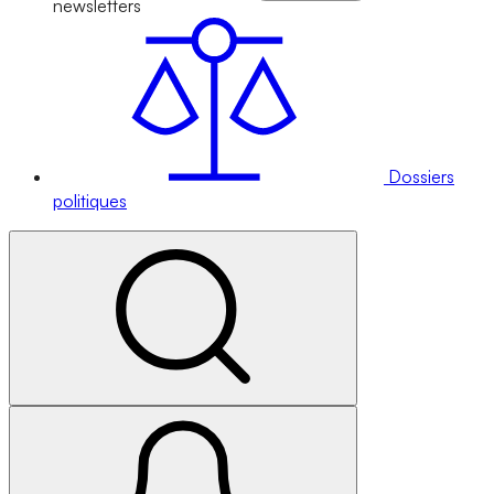
newsletters
Dossiers
politiques