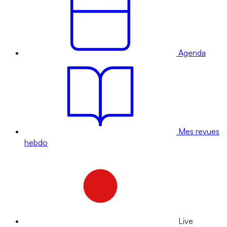
Agenda
Mes revues
hebdo
Live