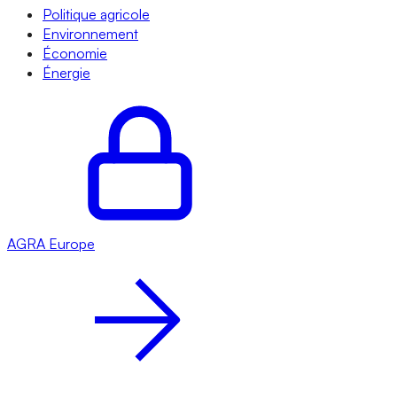
Politique agricole
Environnement
Économie
Énergie
AGRA
Europe