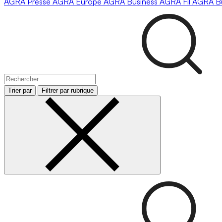
AGRA
Presse
AGRA
Europe
AGRA
Business
AGRA
Fil
AGRA
B
Trier par
Filtrer par rubrique