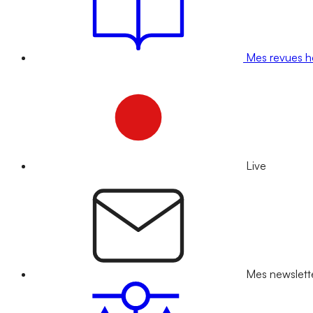
Mes revues 
Live
Mes newslett