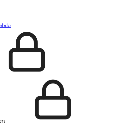
hebdo
ers