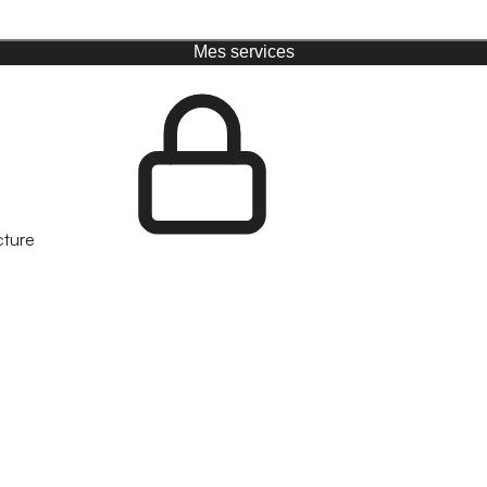
Mes services
cture