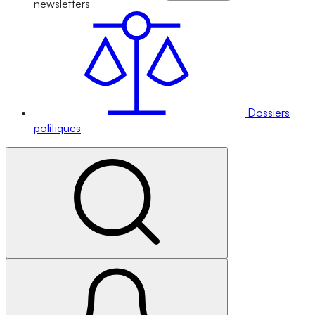
newsletters
Dossiers
politiques