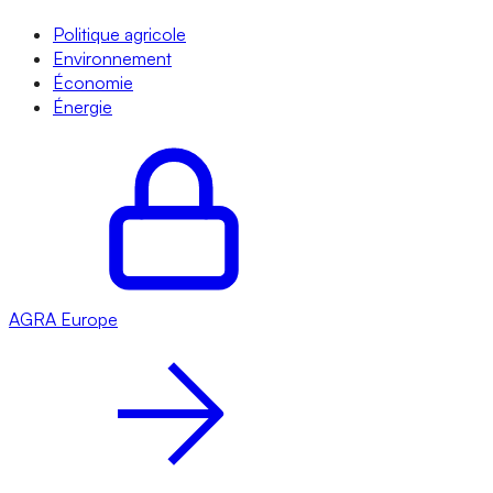
Politique agricole
Environnement
Économie
Énergie
AGRA
Europe