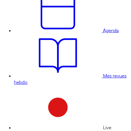
Agenda
Mes revues
hebdo
Live