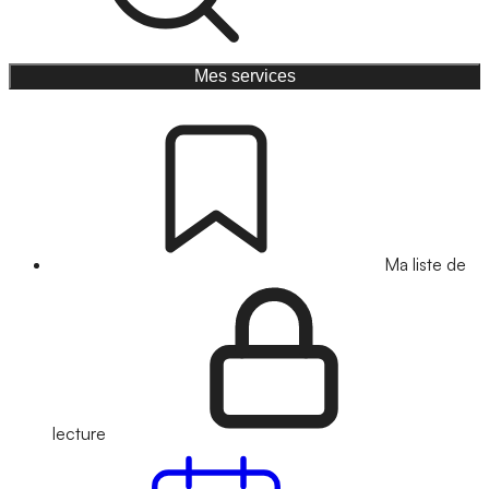
Mes services
Ma liste de
lecture