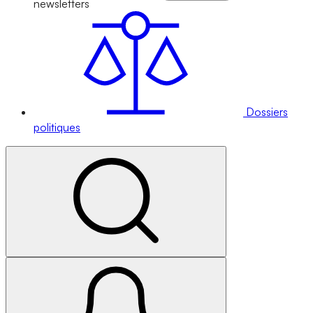
newsletters
Dossiers
politiques