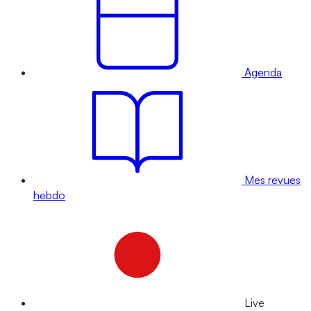
Agenda
Mes revues
hebdo
Live