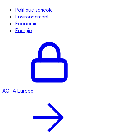
Politique agricole
Environnement
Économie
Énergie
AGRA
Europe