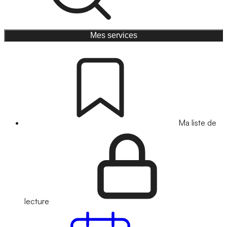
Mes services
Ma liste de
lecture