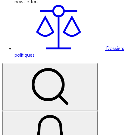
newsletters
Dossiers
politiques