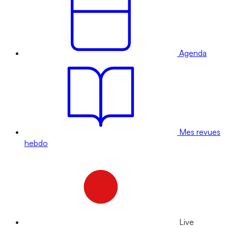
Agenda
Mes revues
hebdo
Live