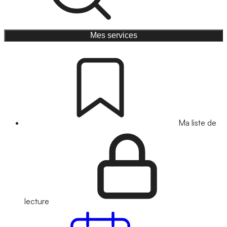
Mes services
Ma liste de
lecture