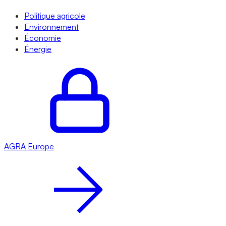
Politique agricole
Environnement
Économie
Énergie
AGRA
Europe