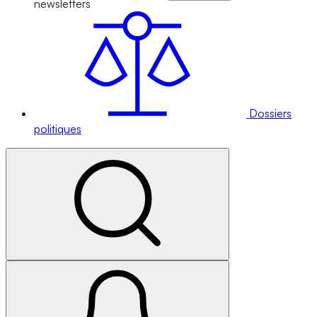
newsletters
Dossiers
politiques