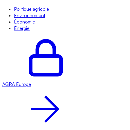
Politique agricole
Environnement
Économie
Énergie
AGRA
Europe