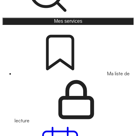
Mes services
Ma liste de
lecture