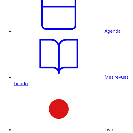
Agenda
Mes revues
hebdo
Live