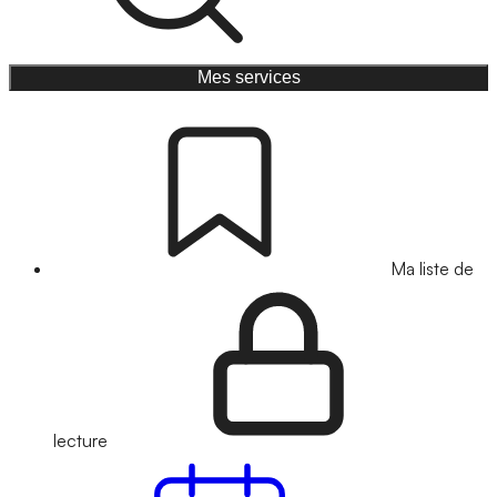
Mes services
Ma liste de
lecture