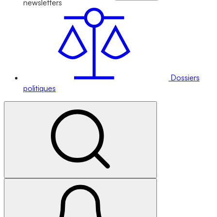
newsletters
Dossiers
politiques