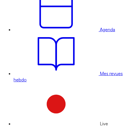
Agenda
Mes revues
hebdo
Live