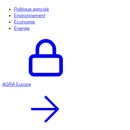
Politique agricole
Environnement
Économie
Énergie
AGRA
Europe