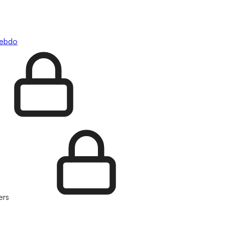
hebdo
ers