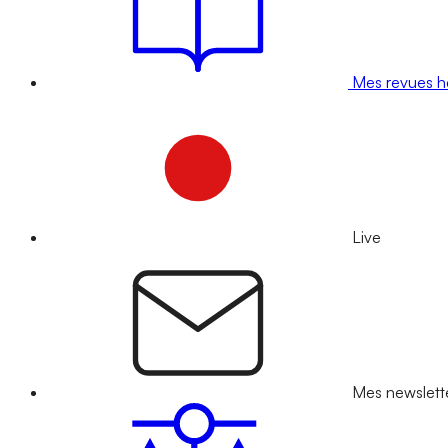
Mes revues 
Live
Mes newslett