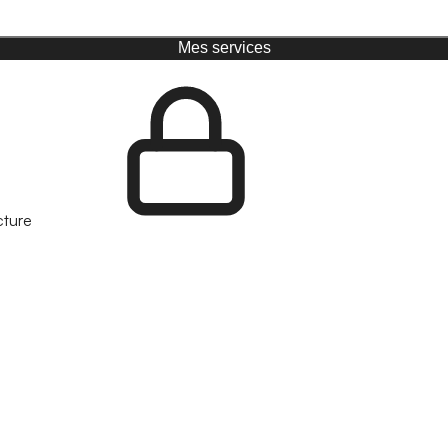
Mes services
cture