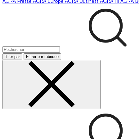
AGRA
Presse
AGRA
Europe
AGRA
Business
AGRA
Fil
AGRA
B
Trier par
Filtrer par rubrique