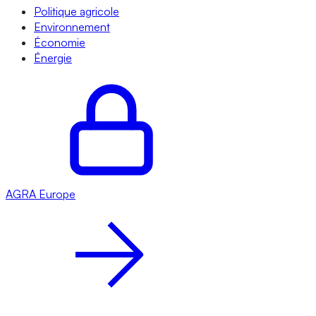
Politique agricole
Environnement
Économie
Énergie
AGRA
Europe