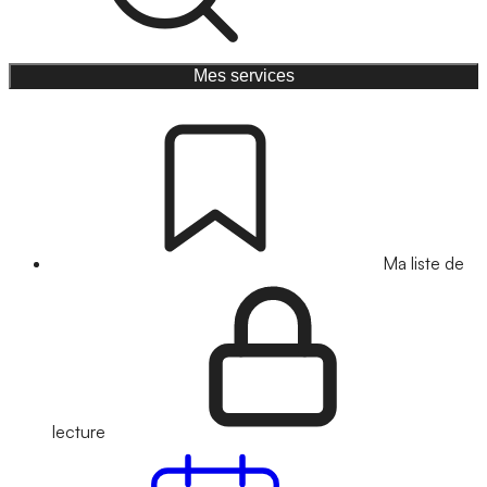
Mes services
Ma liste de
lecture