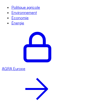
Politique agricole
Environnement
Économie
Énergie
AGRA
Europe