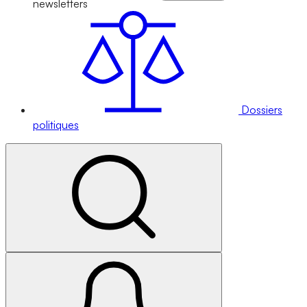
newsletters
Dossiers
politiques