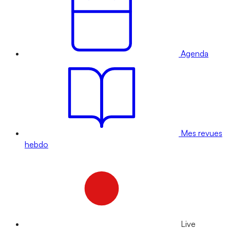
Agenda
Mes revues
hebdo
Live