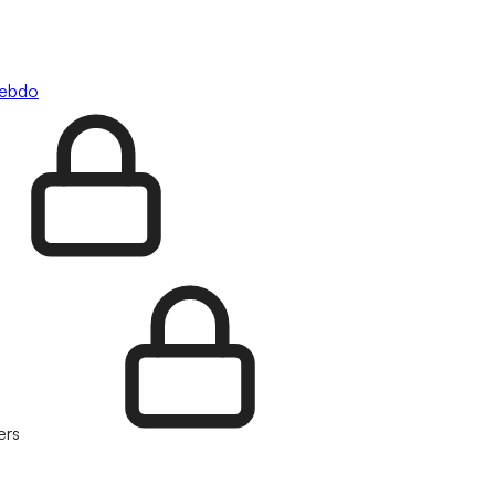
hebdo
ers