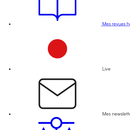
Mes revues 
Live
Mes newslett