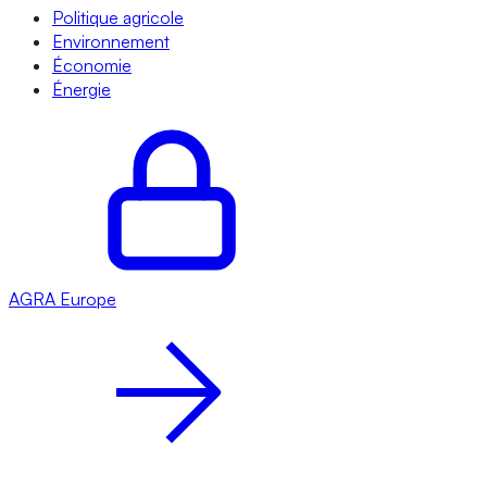
Politique agricole
Environnement
Économie
Énergie
AGRA
Europe