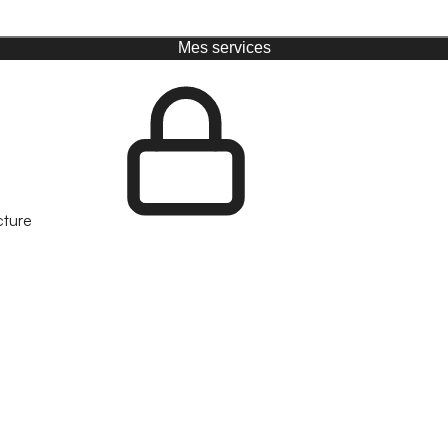
Mes services
cture