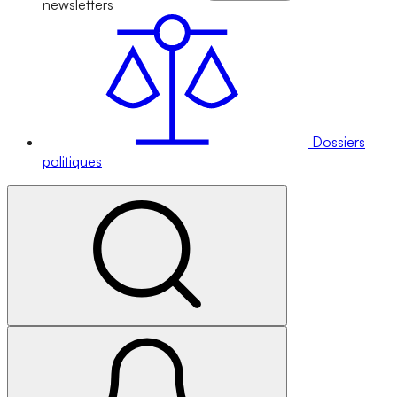
newsletters
Dossiers
politiques