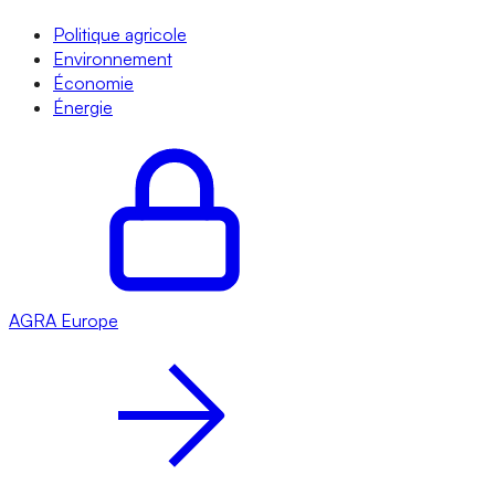
Politique agricole
Environnement
Économie
Énergie
AGRA
Europe