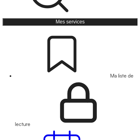
Mes services
Ma liste de
lecture