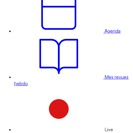
Agenda
Mes revues
hebdo
Live