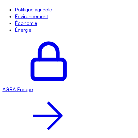
Politique agricole
Environnement
Économie
Énergie
AGRA
Europe