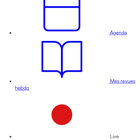
Agenda
Mes revues
hebdo
Live