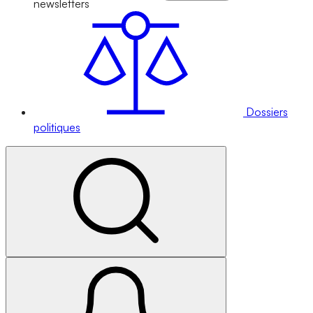
newsletters
Dossiers
politiques