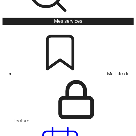
Mes services
Ma liste de
lecture