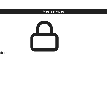
Mes services
cture