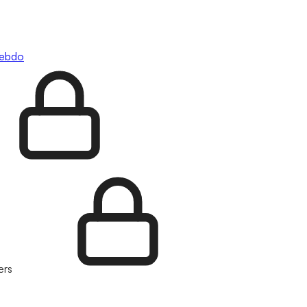
hebdo
ers