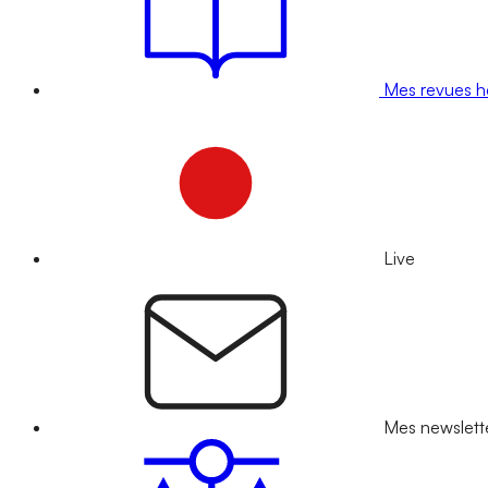
Mes revues 
Live
Mes newslett