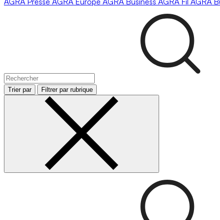
AGRA
Presse
AGRA
Europe
AGRA
Business
AGRA
Fil
AGRA
B
Trier par
Filtrer par rubrique