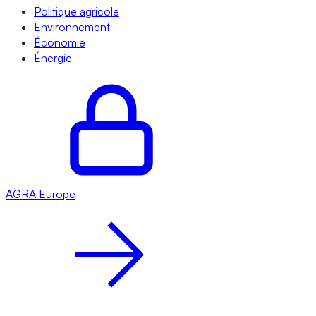
Politique agricole
Environnement
Économie
Énergie
AGRA
Europe