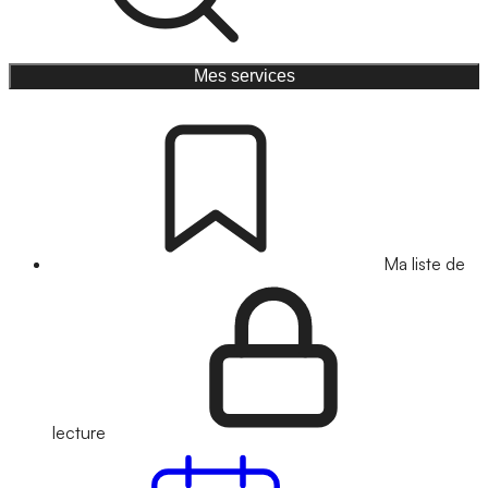
Mes services
Ma liste de
lecture