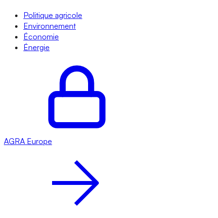
Politique agricole
Environnement
Économie
Énergie
AGRA
Europe