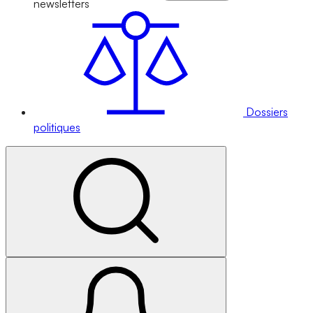
newsletters
Dossiers
politiques