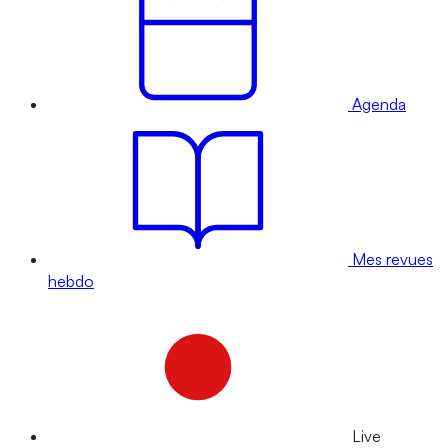
Agenda
Mes revues
hebdo
Live