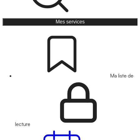
Mes services
Ma liste de
lecture