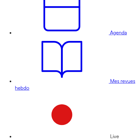
Agenda
Mes revues
hebdo
Live