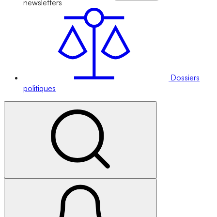
newsletters
Dossiers
politiques