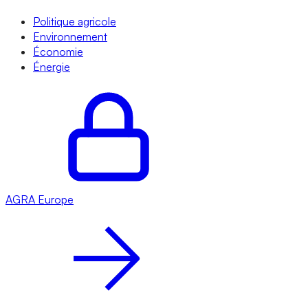
Politique agricole
Environnement
Économie
Énergie
AGRA
Europe