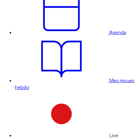
Agenda
Mes revues
hebdo
Live