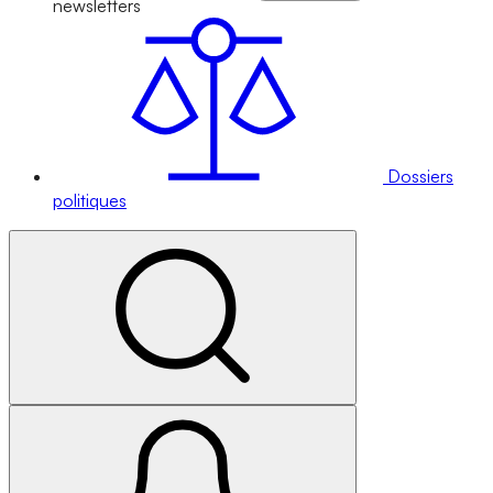
newsletters
Dossiers
politiques