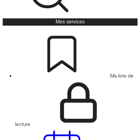
Mes services
Ma liste de
lecture