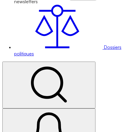
newsletters
Dossiers
politiques