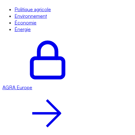
Politique agricole
Environnement
Économie
Énergie
AGRA
Europe