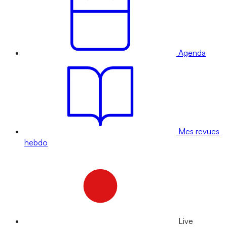
Agenda
Mes revues
hebdo
Live