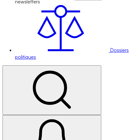
newsletters
Dossiers
politiques