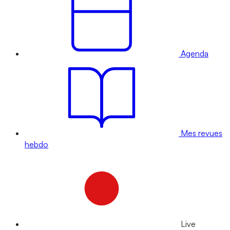
Agenda
Mes revues
hebdo
Live