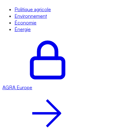
Politique agricole
Environnement
Économie
Énergie
AGRA
Europe