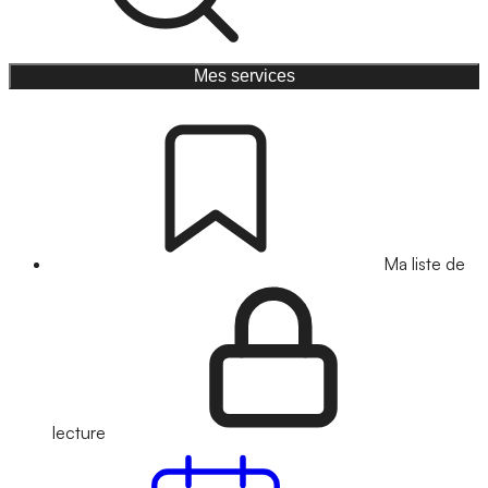
Mes services
Ma liste de
lecture