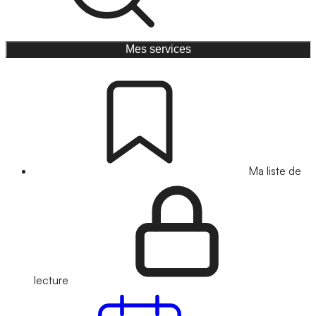
Mes services
Ma liste de
lecture