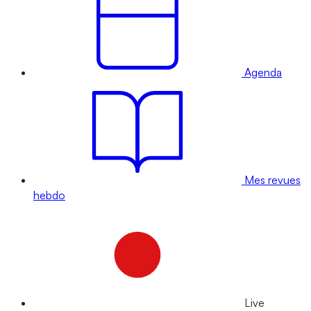
Agenda
Mes revues
hebdo
Live