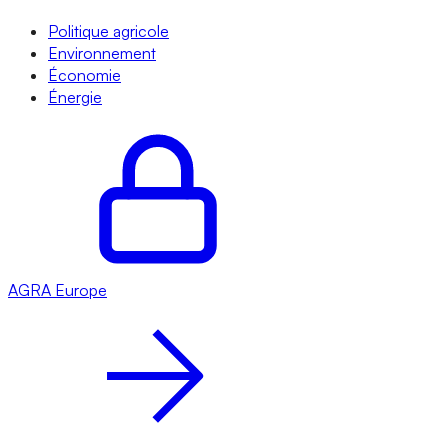
Politique agricole
Environnement
Économie
Énergie
AGRA
Europe