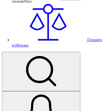
newsletters
Dossiers
politiques