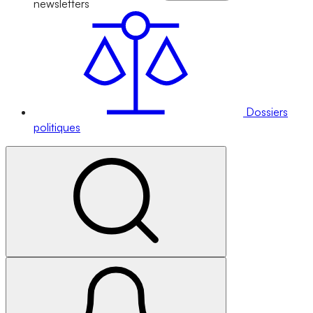
newsletters
Dossiers
politiques