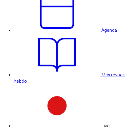
Agenda
Mes revues
hebdo
Live