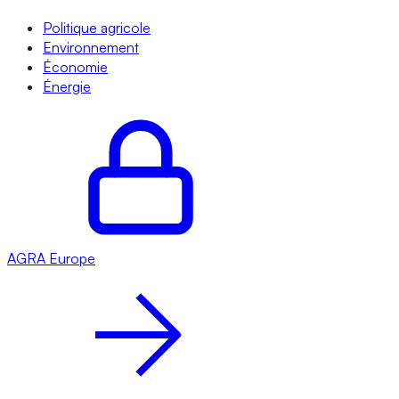
Politique agricole
Environnement
Économie
Énergie
AGRA
Europe