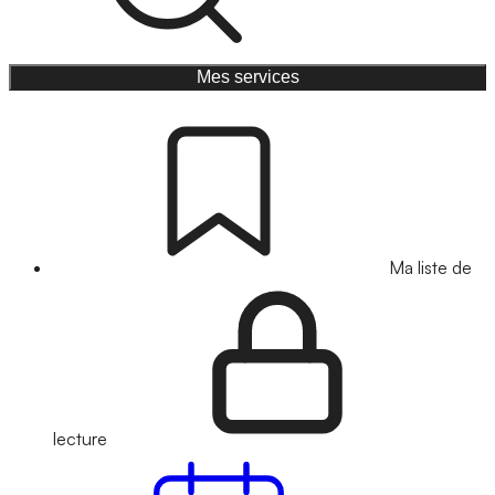
Mes services
Ma liste de
lecture